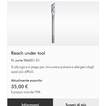
Reach
Reach under tool
under
N. parte 966451-01
tool
Si allunga e si piega per rimuovere polvere e allergeni dagli
spazi più difficili.
Attualmente esaurito
35,00 €
Il prezzo include l’IVA
Informami
Scopri di più