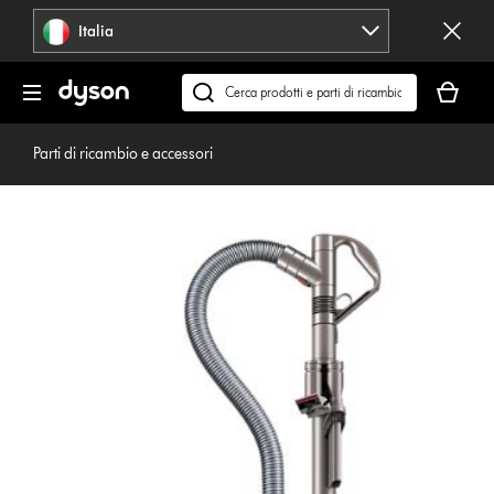
Salta
Italia
navigazione
Il
carrello
Cerca
è
su
vuoto
dyson.it
Parti di ricambio e accessori