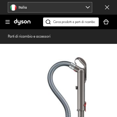
Salta
Italia
navigazione
Il
carrello
Cerca
è
su
vuoto
dyson.it
Parti di ricambio e accessori