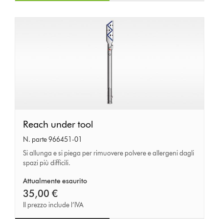
Reach
Reach under tool
under
N. parte 966451-01
tool
Si allunga e si piega per rimuovere polvere e allergeni dagli
spazi più difficili.
Attualmente esaurito
35,00 €
Il prezzo include l’IVA