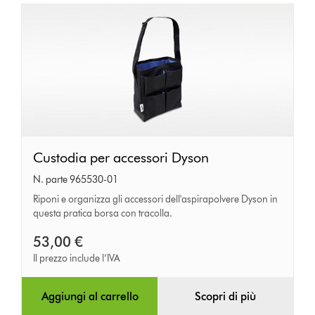
Custodia
Custodia per accessori Dyson
per
N. parte 965530-01
accessori
Riponi e organizza gli accessori dell'aspirapolvere Dyson in
questa pratica borsa con tracolla.
Dyson
53,00 €
Il prezzo include l’IVA
Aggiungi al carrello
Scopri di più