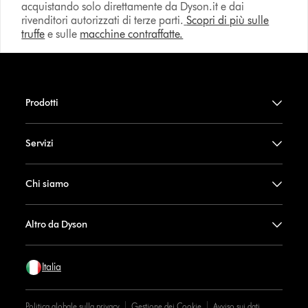
acquistando solo direttamente da Dyson.it e dai
rivenditori autorizzati di terze parti.
Scopri di più sulle
truffe
e sulle
macchine contraffatte.
Prodotti
Servizi
Chi siamo
Altro da Dyson
Italia
Politica globale sulla privacy
Gestione dei Cookie
Avviso sui dati