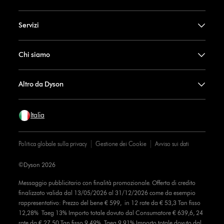
Servizi
Chi siamo
Altro da Dyson
Italia
Politica globale sulla privacy
Gestione dei Cookie
Avviso sui dati
©Dyson 2026
Messaggio pubblicitario con finalità promozionale. Offerta di credito
finalizzato valida dal 13/05/2026 al 31/12/2026 come da esempio
rappresentativo: Prezzo del bene € 599, in 12 rate da € 53,3 Tan fisso
12,28% Taeg 13% Importo totale dovuto dal Consumatore € 639,6, 24
rate da € 27,50 Tan fisso 9,49% Taeg 9,91% Importo totale dovuto dal