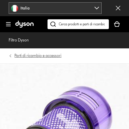
Salta
Italia
navigazione
Il
carrello
Cerca
è
su
vuoto
dyson.it
Filtro Dyson
Parti di ricambio e accessori