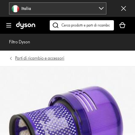
Salta
Italia
navigazione
Il
carrello
Cerca
è
su
vuoto
dyson.it
Filtro Dyson
Parti di ricambio e accessori