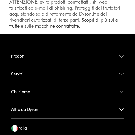
ATTENZIONE: evita prodotti contraffatti, siti web
falsificati ed e-mail di phishing. Proteggiti dai truffatori
acquistando solo direttamente da Dyson.it e dai
rivenditori autorizzati di terze parti.
Scopri di più sulle
truffe
e sulle
macchine contraffatte.
Prodotti
Servizi
Chi siamo
Altro da Dyson
Italia