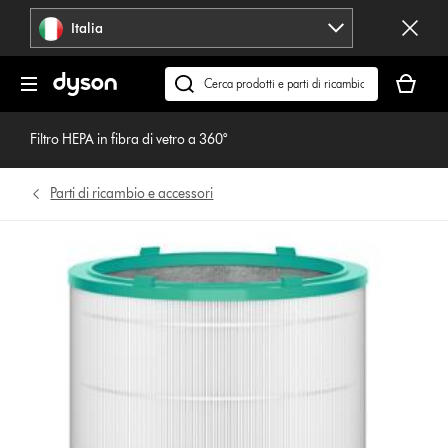
Salta
Italia
navigazione
Il
carrello
Cerca
è
su
vuoto
dyson.it
Filtro HEPA in fibra di vetro a 360°
Parti di ricambio e accessori