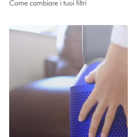
Come cambiare i tuoi filtri
Video
Apri
Transcript
trascrizione
video