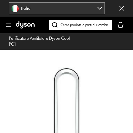
Salta
Italia
navigazione
Il
carrello
Cerca
è
su
Purificatore Ventilatore Dyson Cool
vuoto
dyson.it
PC1