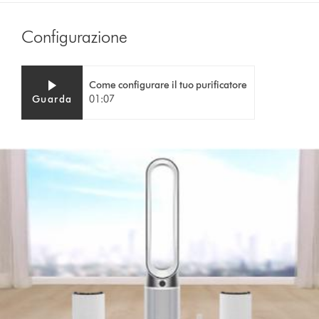
Configurazione
Video
Apri
Come configurare il tuo purificatore
Transcript
trascrizione
Guarda
01:07
video