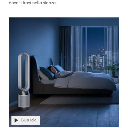
dove ti trovi nella stanza.
Apri
Guarda
trascrizione
video