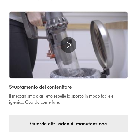
Apri
trascrizione
video
Video
Svuotamento del contenitore
Transcript
Il meccanismo a grilletto espelle lo sporco in modo facile e
igienico. Guarda come fare.
Guarda altri video di manutenzione