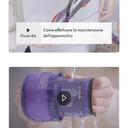
Video
Apri
Transcript
trascrizione
video
Come effettuare la manutenzione
Guarda
dell'apparecchio
Apri
trascrizione
video