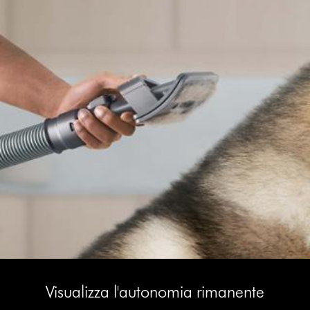
This
Visualizza
is
l'autonomia
Visualizza l'autonomia rimanente
a
rimanente
carousel