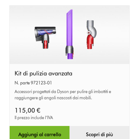
Kit
Kit di pulizia avanzata
di
N. parte 972123-01
pulizia
Accessori progettati da Dyson per pulire gli imbottiti e
raggiungere gli angoli nascosti dai mobili.
avanzata
115,00 €
Il prezzo include l’IVA
Aggiungi al carrello
Scopri di più