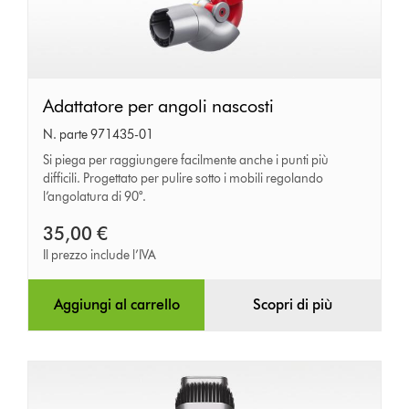
Adattatore
Adattatore per angoli nascosti
per
N. parte 971435-01
angoli
Si piega per raggiungere facilmente anche i punti più
difficili. Progettato per pulire sotto i mobili regolando
nascosti
l’angolatura di 90°.
35,00 €
Il prezzo include l’IVA
Aggiungi al carrello
Scopri di più