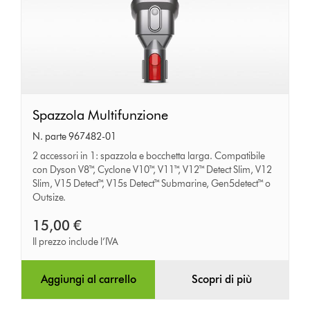
Spazzola
Spazzola Multifunzione
Multifunzione
N. parte 967482-01
2 accessori in 1: spazzola e bocchetta larga. Compatibile
con Dyson V8™, Cyclone V10™, V11™, V12™ Detect Slim, V12
Slim, V15 Detect™, V15s Detect™ Submarine, Gen5detect™ o
Outsize.
15,00 €
Il prezzo include l’IVA
Aggiungi al carrello
Scopri di più