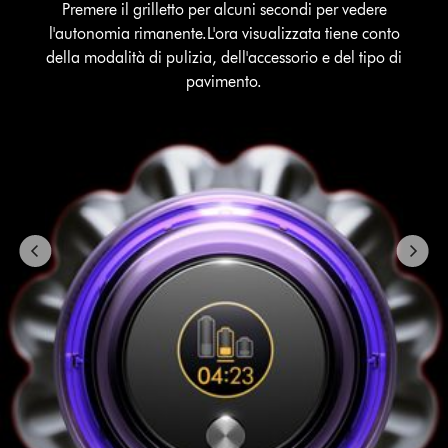
Premere
Premere il grilletto per alcuni secondi per vedere
with
il
l'autonomia rimanente.L'ora visualizzata tiene conto
slides.
grilletto
Use
della modalità di pulizia, dell'accessorio e del tipo di
per
Next
pavimento.
alcuni
and
secondi
Previous
per
buttons
to
vedere
navigate,
l'autonomia
or
rimanente.L'ora
jump
visualizzata
to
tiene
a
conto
slide
della
with
modalità
the
di
slide
pulizia,
dots.
dell'accessorio
e
del
tipo