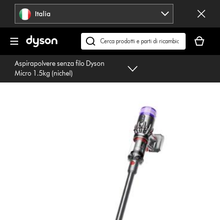
Salta
Italia
navigazione
Il
carrello
Cerca
è
su
Aspirapolvere senza filo Dyson
vuoto
dyson.it
Micro 1.5kg (nichel)