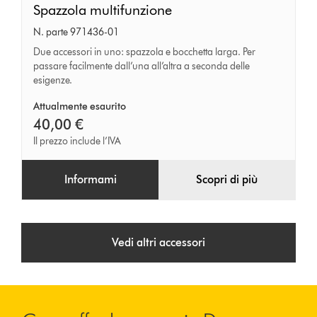
Spazzola
Spazzola multifunzione
multifunzione
N. parte 971436-01
Due accessori in uno: spazzola e bocchetta larga. Per
passare facilmente dall’una all’altra a seconda delle
esigenze.
Attualmente esaurito
40,00 €
Il prezzo include l’IVA
Informami
Scopri di più
Vedi altri accessori