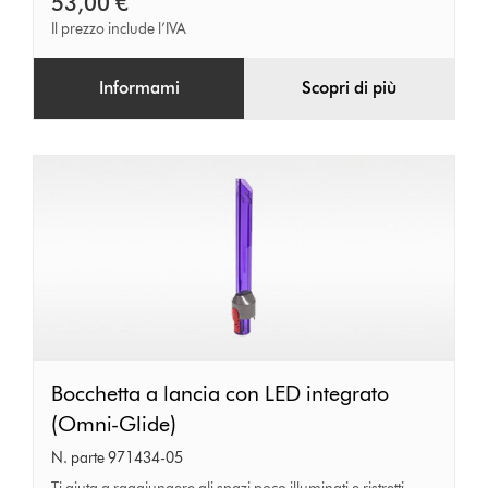
53,00 €
Il prezzo include l’IVA
Informami
Scopri di più
Bocchetta
Bocchetta a lancia con LED integrato
a
(Omni-Glide)
lancia
N. parte 971434-05
con