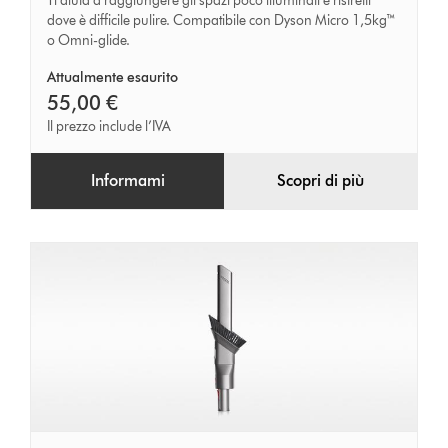
Ti aiuta a raggiungere gli spazi poco illuminati e ristretti
dove è difficile pulire. Compatibile con Dyson Micro 1,5kg™
LED
o Omni-glide.
integrato
(Omni-
Attualmente esaurito
55,00 €
Glide)
Il prezzo include l’IVA
Informami
Scopri di più