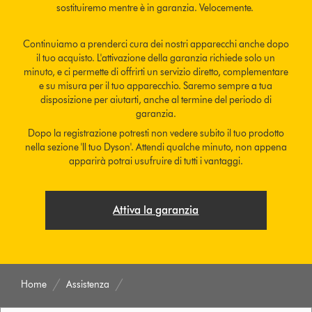
sostituiremo mentre è in garanzia. Velocemente.
Continuiamo a prenderci cura dei nostri apparecchi anche dopo
il tuo acquisto. L'attivazione della garanzia richiede solo un
minuto, e ci permette di offrirti un servizio diretto, complementare
e su misura per il tuo apparecchio. Saremo sempre a tua
disposizione per aiutarti, anche al termine del periodo di
garanzia.
Dopo la registrazione potresti non vedere subito il tuo prodotto
nella sezione 'Il tuo Dyson'. Attendi qualche minuto, non appena
apparirà potrai usufruire di tutti i vantaggi.
Attiva la garanzia
Home
Assistenza