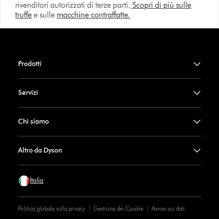
rivenditori autorizzati di terze parti.
Scopri di più sulle
truffe
e sulle
macchine contraffatte.
Prodotti
Servizi
Chi siamo
Altro da Dyson
Italia
Politica globale sulla privacy
Gestione dei Cookie
Avviso sui dati