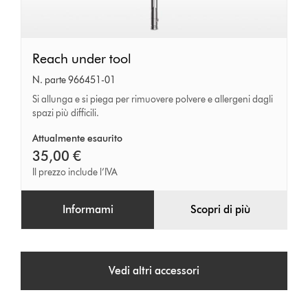
Reach
Reach under tool
under
N. parte 966451-01
tool
Si allunga e si piega per rimuovere polvere e allergeni dagli
spazi più difficili.
Attualmente esaurito
35,00 €
Il prezzo include l’IVA
Informami
Scopri di più
Vedi altri accessori