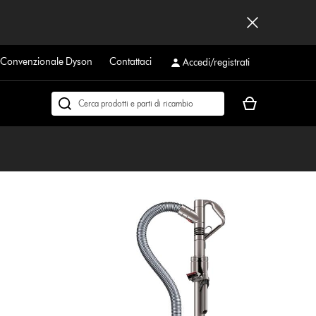
a Convenzionale Dyson
Contattaci
Accedi/registrati
Il
Cerca
carrello
su
è
dyson.it
vuoto