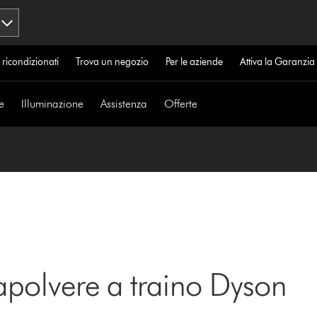
 ricondizionati
Trova un negozio
Per le aziende
Attiva la Garanzi
e
Illuminazione
Assistenza
Offerte
rapolvere a traino Dyson