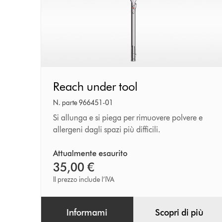
Reach
Reach under tool
under
N. parte 966451-01
tool
Si allunga e si piega per rimuovere polvere e
allergeni dagli spazi più difficili.
Attualmente esaurito
35,00 €
Il prezzo include l’IVA
Informami
Scopri di più