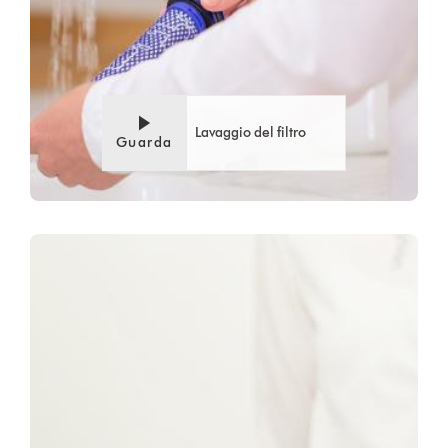
Lavaggio del filtro
Guarda
Video
Apri
Transcript
trascrizione
video