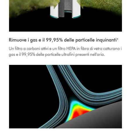
Rimuove i gas e il 99,95% delle particelle inquinanti¹
Un filtro a carboni attivi e un filtro HEPA in fibra di vetro catturano i
gas e il 99,95% delle particelle ultrafini presenti nell'aria.