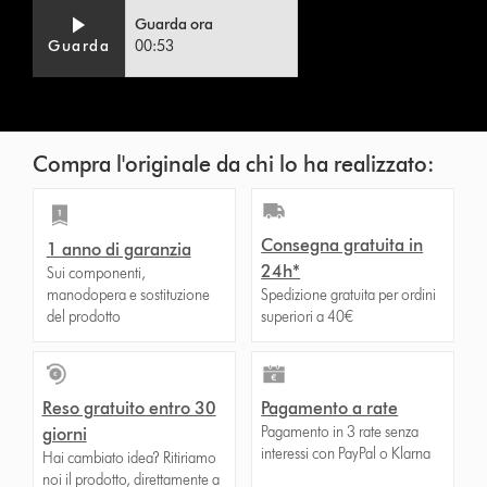
Video
Apri
Guarda ora
Transcript
trascrizione
Guarda
00:53
video
Compra l'originale da chi lo ha realizzato:
Consegna gratuita in
1 anno di garanzia
24h*
Sui componenti,
manodopera e sostituzione
Spedizione gratuita per ordini
del prodotto
superiori a 40€
Reso gratuito entro 30
Pagamento a rate
Pagamento in 3 rate senza
giorni
interessi con PayPal o Klarna
Hai cambiato idea? Ritiriamo
noi il prodotto, direttamente a