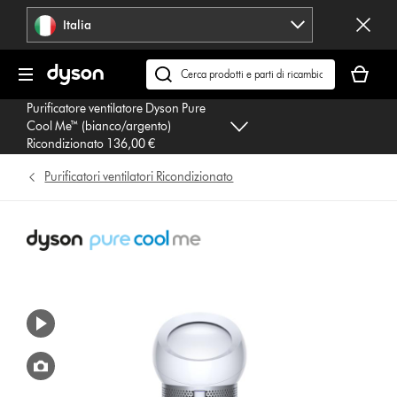
Salta
Italia
navigazione
Il
carrello
Cerca
è
su
Purificatore ventilatore Dyson Pure
vuoto
dyson.it
Cool Me™ (bianco/argento)
Ricondizionato 136,00 €
Purificatori ventilatori Ricondizionato