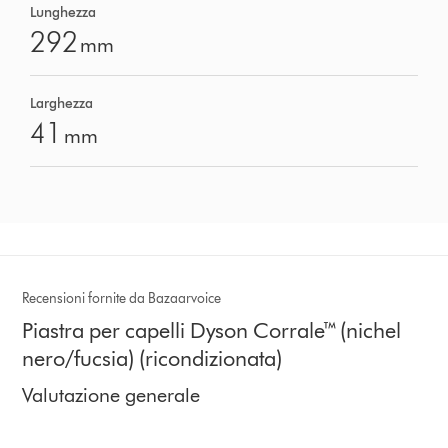
Lunghezza
292
mm
Larghezza
41
mm
Recensioni fornite da Bazaarvoice
Piastra per capelli Dyson Corrale™ (nichel
nero/fucsia) (ricondizionata)
Valutazione generale
4.2 stelle su 5 da 1216 Ratings