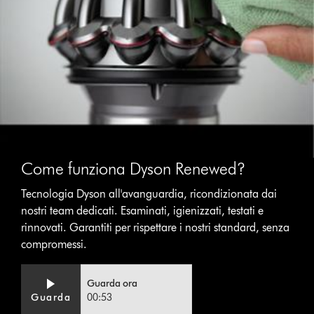
Come funziona Dyson Renewed?
Tecnologia Dyson all'avanguardia, ricondizionata dai
nostri team dedicati. Esaminati, igienizzati, testati e
rinnovati. Garantiti per rispettare i nostri standard, senza
compromessi.
Video
Apri
Guarda ora
Transcript
trascrizione
Guarda
00:53
video