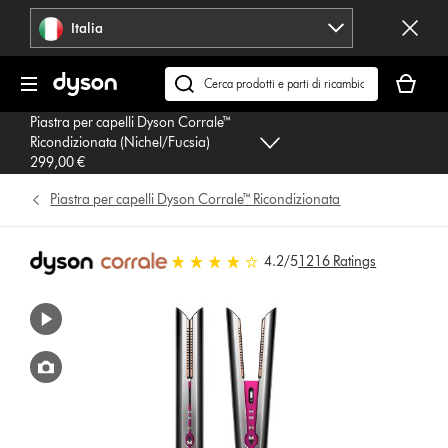
Salta
Italia
navigazione
Il
carrello
Cerca
è
su
Piastra per capelli Dyson Corrale™
vuoto
dyson.it
Ricondizionata (Nichel/Fucsia)
299,00 €
Piastra per capelli Dyson Corrale™ Ricondizionata
4.2 stelle su 5 da 1216 Ratings
4.2
/5
1216 Ratings