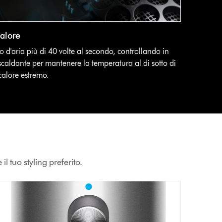
calore
o d'aria più di 40 volte al secondo, controllando in
scaldante per mantenere la temperatura al di sotto di
calore estremo.
il tuo styling preferito.