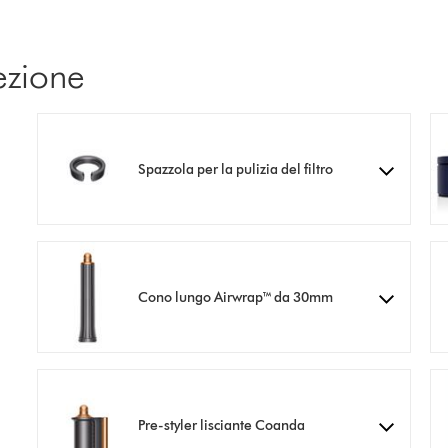
ezione
Spazzola per la pulizia del filtro
Cono lungo Airwrap™ da 30mm
Pre-styler lisciante Coanda