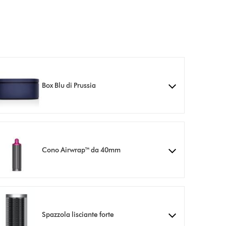
Box Blu di Prussia
Cono Airwrap™ da 40mm
Spazzola lisciante forte