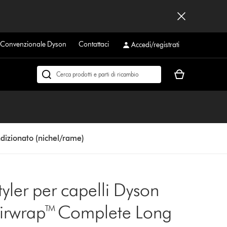
a Convenzionale Dyson
Contattaci
Accedi/registrati
Il
Cerca
carrello
su
è
dyson.it
vuoto
dizionato (nichel/rame)
tyler per capelli Dyson
irwrap™ Complete Long