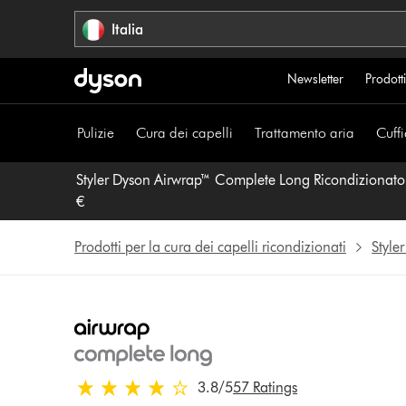
Salta
Italia
navigazione
Newsletter
Prodotti
Pulizie
Cura dei capelli
Trattamento aria
Cuffi
Styler Dyson Airwrap™ Complete Long Ricondizionato (nich
€
Prodotti per la cura dei capelli ricondizionati
Style
3.8 stelle su 5 da 57 Ratings
3.8
/5
57 Ratings