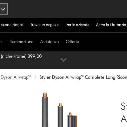
 ricondizionati
Trova un negozio
Per le aziende
Attiva la Garanzi
e
Illuminazione
Assistenza
Offerte
el/rame) 399,00
r Dyson Airwrap™
Styler Dyson Airwrap™ Complete Long Ricon
S
A