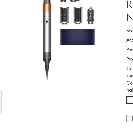
R
N
Sco
Acc
Per
Pro
Con
spa
Coa
hai