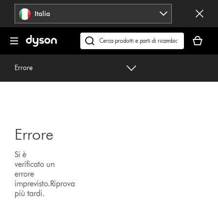
Salta
Italia
navigazione
Il
carrello
Cerca
è
su
vuoto
dyson.it
Errore
Errore
Si è
verificato un
errore
imprevisto.Riprova
più tardi.