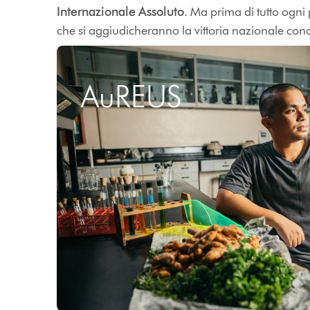
Internazionale Assoluto
. Ma prima di tutto ogni
che si aggiudicheranno la vittoria nazionale con
AuREUS