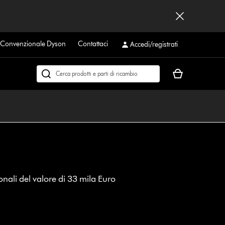
a Convenzionale Dyson
Contattaci
Accedi/registrati
Il
Cerca
carrello
su
è
dyson.it
vuoto
onali del valore di 33 mila Euro