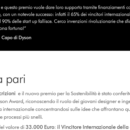
e questo premio vuole dare loro supporto tramite finanziamenti co
, con un notevole successo: infatti il 65% dei vincitori internaziona
il 90% delle start up fallisce. Cerco invenzioni rivoluzionarie che sf
uona fortuna!”
 Capo di Dyson
 pari
crizioni
e il nuovo premio per la Sostenibilità è stato conferi
on Award, riconoscendo il ruolo dei giovani designer e ingeg
 internazionale concentrandosi sulle idee che affrontano que
te processi più snelli.
el valore di
33.000 Euro
:
il Vincitore Internazionale della 