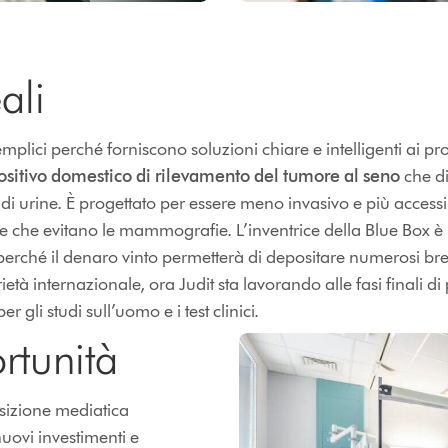
ali
mplici perché forniscono soluzioni chiare e intelligenti ai pr
ositivo domestico di rilevamento del tumore al seno
che di
 di urine. È progettato per essere meno invasivo e più accessib
 che evitano le mammografie. L’inventrice della Blue Box è 
 perché il denaro vinto permetterà di depositare numerosi brev
età internazionale, ora Judit sta lavorando alle fasi finali d
r gli studi sull’uomo e i test clinici.
rtunità
osizione mediatica
uovi investimenti e