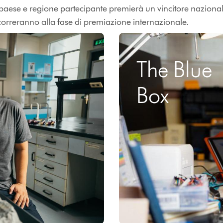
 paese e regione partecipante premierà un vincitore nazionale
correranno alla fase di premiazione internazionale.
The Blue
Box