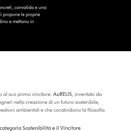
ncreti, convalida e una
li propone le proprie
idino e mettano in
to al suo primo vincitore:
AuREUS
, inventato da
neri nella creazione di un futuro sostenibile,
stioni ambientali e che condividono la filosofia
categoria Sostenibilità e il Vincitore