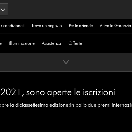
 ricondizionati
Trova un negozio
Per le aziende
Attiva la Garanzi
e
Illuminazione
Assistenza
Offerte
021, sono aperte le iscrizioni
apre la diciassettesima edizione:in palio due premi internazi