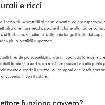
urali e ricci
li sono più suscettibili ai danni dovuti al calore rispetto ad al
ttibili a diventare secchi, poiché il volume alla radice compor
 distribuiscano altrettanto facilmente lungo il fusto dei cape
ono più suscettibili a spezzarsi.
capelli li rende più suscettibili ai danni, puoi adottare delle p
rodotti idratanti a partire da metà lunghezza fino alle punte pe
 specialmente quando li spazzoli o li tamponi con l'asciugama
di acconciarli con il calore.
tettore funziona davvero?