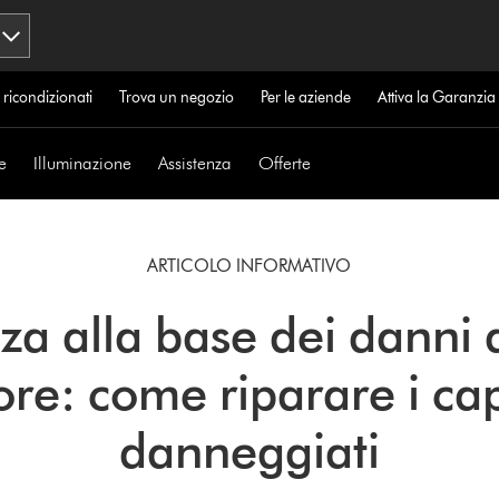
 ricondizionati
Trova un negozio
Per le aziende
Attiva la Garanzi
e
Illuminazione
Assistenza
Offerte
ARTICOLO INFORMATIVO
za alla base dei danni 
ore: come riparare i cap
danneggiati