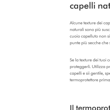
capelli nat
Alcune texture dei capel
naturali sono più susce
cuoio capelluto non si
punte più secche che s
Se la texture dei tuoi 
proteggerli. Utilizza p
capelli e sii gentile,
termoprotettore prima 
Il termopro