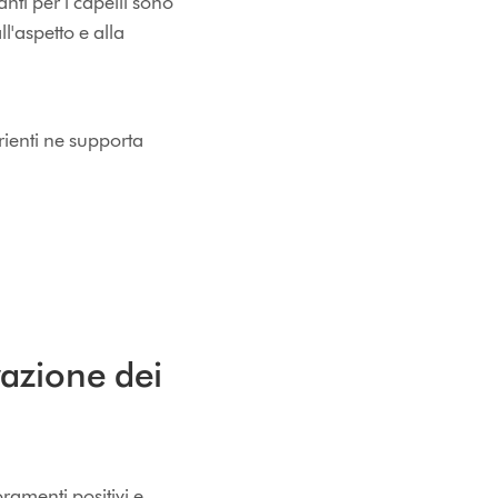
tanti per i capelli sono
l'aspetto e alla
trienti ne supporta
razione dei
ramenti positivi e