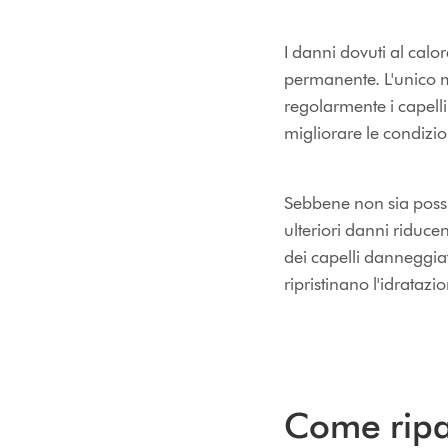
I danni dovuti al calor
permanente. L'unico mo
regolarmente i capell
migliorare le condizion
Sebbene non sia possibi
ulteriori danni riducen
dei capelli danneggia
ripristinano l'idratazi
Come ripa