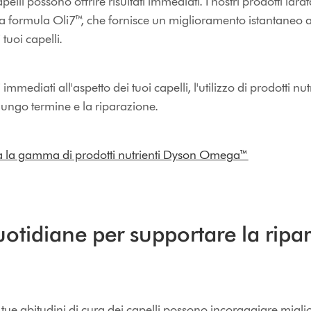
capelli possono offrire risultati immediati. I nostri prodotti idra
ra formula Oli7™, che fornisce un miglioramento istantaneo al
 tuoi capelli.
immediati all'aspetto dei tuoi capelli, l'utilizzo di prodotti nu
 lungo termine e la riparazione.
a la gamma di prodotti nutrienti Dyson Omega™
uotidiane per supportare la ripa
tue abitudini di cura dei capelli possono incoraggiare miglio