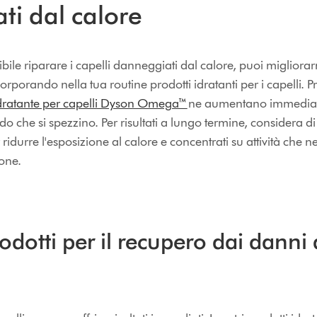
ti dal calore
ile riparare i capelli danneggiati dal calore, puoi migliorarn
orporando nella tua routine prodotti idratanti per i capelli. Pr
idratante per capelli Dyson Omega™
ne aumentano immediat
do che si spezzino. Per risultati a lungo termine, considera di
r ridurre l'esposizione al calore e concentrati su attività che 
one.
rodotti per il recupero dai danni 