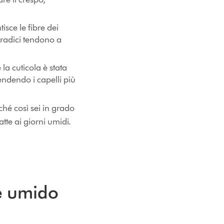
sce le fibre dei
 radici tendono a
la cuticola è stata
endendo i capelli più
iché così sei in grado
datte ai giorni umidi.
 e umido