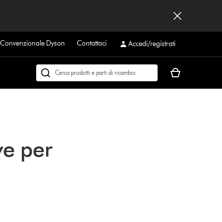
a Convenzionale Dyson
Contattaci
Accedi/registrati
Il
Cerca
carrello
su
è
dyson.it
vuoto
ve per