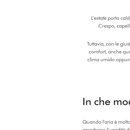
L'estate porta cald
Crespo, capell
Tuttavia, con le giu
comfort, anche quan
clima umido oppure c
In che mod
Quando l'aria è molto 
assorbono l'umidità dal