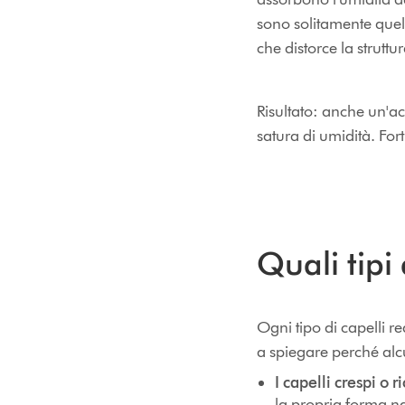
sono solitamente quell
che distorce la struttur
Risultato: anche un'ac
satura di umidità. For
Quali tipi 
Ogni tipo di capelli re
a spiegare perché alc
I capelli crespi o ri
la propria forma na