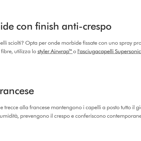
e con finish anti-crespo
pelli sciolti? Opta per onde morbide fissate con uno spray prot
ibre, utilizza lo
styler Airwrap™
o
l'asciugacapelli Supersoni
francese
e trecce alla francese mantengono i capelli a posto tutto il gi
 all'umidità, prevengono il crespo e conferiscono contempora