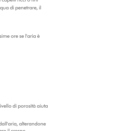
qua di penetrare, il
ime ore se l'aria è
ivello di porosità aiuta
all'aria, alterandone
re il crespo,