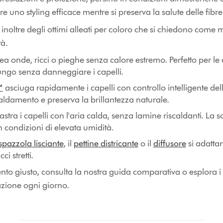
 uno styling efficace mentre si preserva la salute delle fibre 
inoltre degli ottimi alleati per coloro che si chiedono come ma
tà.
ea onde, ricci o pieghe senza calore estremo. Perfetto per le 
ungo senza danneggiare i capelli.
™
asciuga rapidamente i capelli con controllo intelligente de
caldamento e preserva la brillantezza naturale.
astra i capelli con l'aria calda, senza lamine riscaldanti. La 
in condizioni di elevata umidità.
spazzola lisciante
, il
pettine districante
o il
diffusore
si adattan
cci stretti.
ento giusto, consulta la nostra guida comparativa o esplora i
azione ogni giorno.