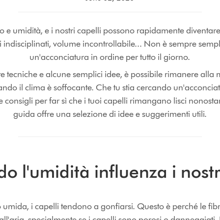
o e umidità, e i nostri capelli possono rapidamente diventare d
i indisciplinati, volume incontrollabile... Non è sempre sem
un'acconciatura in ordine per tutto il giorno.
ste tecniche e alcune semplici idee, è possibile rimanere all
do il clima è soffocante. Che tu stia cercando un'acconciat
onsigli per far sì che i tuoi capelli rimangano lisci nonosta
guida offre una selezione di idee e suggerimenti utili.
o l'umidità influenza i nostr
umida, i capelli tendono a gonfiarsi. Questo è perché le fibr
l'aria, specialmente se i capelli sono porosi o danneggiati. I c