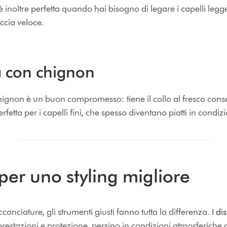
 inoltre perfetta quando hai bisogno di legare i capelli le
cia veloce.
 con chignon
ignon è un buon compromesso: tiene il collo al fresco con
rfetta per i capelli fini, che spesso diventano piatti in condiz
 per uno styling migliore
cconciature, gli strumenti giusti fanno tutta la differenza. I
dis
 prestazioni e protezione, persino in condizioni atmosferiche