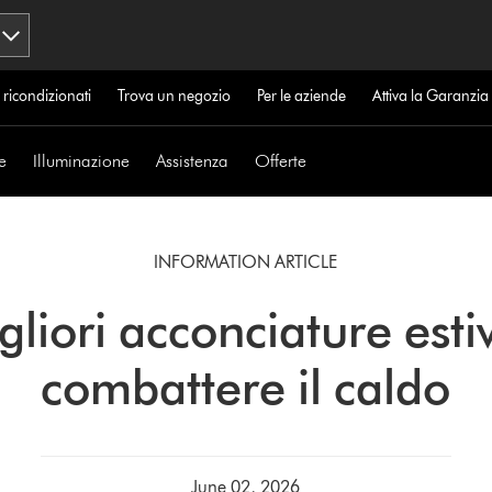
 ricondizionati
Trova un negozio
Per le aziende
Attiva la Garanzi
e
Illuminazione
Assistenza
Offerte
INFORMATION ARTICLE
gliori acconciature esti
combattere il caldo
June 02, 2026