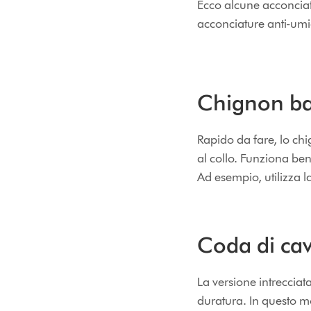
Ecco alcune acconciatu
acconciature anti-umid
Chignon b
Rapido da fare, lo chi
al collo. Funziona bene
Ad esempio, utilizza l
Coda di cava
La versione intrecciat
duratura. In questo mo