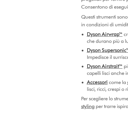
Consentono di eseguire
Questi strumenti sono 
in condizioni di umidi
Dyson Airwrap™
cr
che durano più a l
Dyson Supersonic
Impedisce il surris
Dyson Airstrait™
pi
capelli lisci anche 
Accessori
come la
lisci, ricci, crespi o ri
Per scegliere lo strum
styling
per trarre ispir