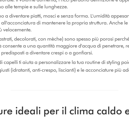
o alle tempie e sulle lunghezze.
 a diventare piatti, mosci e senza forma. L'umidità appesanti
all'acconciatura di mantenere la propria struttura. Anche le
iù velocemente.
astrati, decolorati, con mèche) sono spesso più porosi perché 
tà consente a una quantità maggiore d'acqua di penetrare, r
e predisposti a diventare crespi o a gonfiarsi.
 di capelli ti aiuta a personalizzare la tua routine di styling po
giusti (idratanti, anti-crespo, liscianti) e le acconciature più a
re ideali per il clima caldo