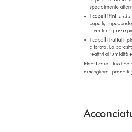
specialmente attorn
I capelli fini
tendono
capelli, impedendo 
diventare grasse p
I capelli trattati
(pi
alterata. La porosi
reattivi all'umidità 
Identificare il tuo tipo
di scegliere i prodotti 
Acconciatu