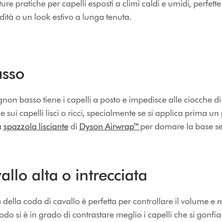
re pratiche per capelli esposti a climi caldi e umidi, perfette
ità o un look estivo a lunga tenuta.
asso
gnon basso tiene i capelli a posto e impedisce alle ciocche di 
 sui capelli lisci o ricci, specialmente se si applica prima un
a
spazzola lisciante
di
Dyson Airwrap™
per domare la base se
llo alta o intrecciata
a della coda di cavallo è perfetta per controllare il volume 
do si è in grado di contrastare meglio i capelli che si gonfia