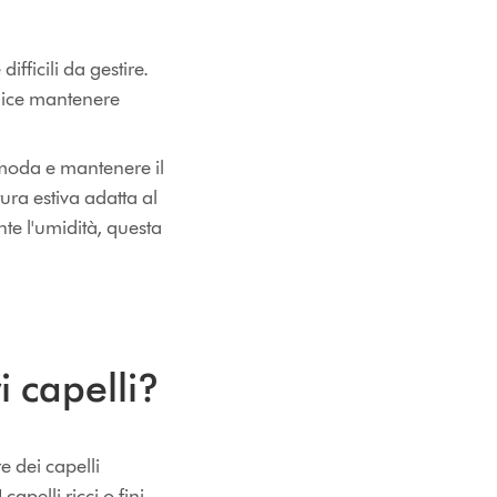
ifficili da gestire.
plice mantenere
a moda e mantenere il
ura estiva adatta al
nte l'umidità, questa
i capelli?
e dei capelli
apelli ricci o fini