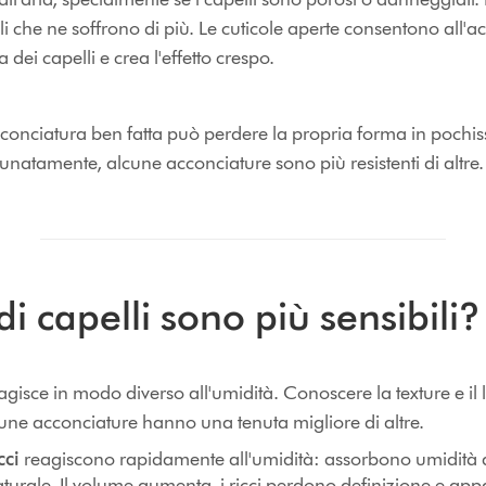
i che ne soffrono di più. Le cuticole aperte consentono all'ac
a dei capelli e crea l'effetto crespo.
conciatura ben fatta può perdere la propria forma in pochiss
tunatamente, alcune acconciature sono più resistenti di altre.
di capelli sono più sensibili?
agisce in modo diverso all'umidità. Conoscere la texture e il l
une acconciature hanno una tenuta migliore di altre.
cci
reagiscono rapidamente all'umidità: assorbono umidità d
turale. Il volume aumenta, i ricci perdono definizione e appa