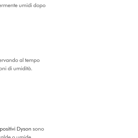
ggermente umidi dopo
servando al tempo
ioni di umidità.
positivi Dyson
sono
 calde o umide.