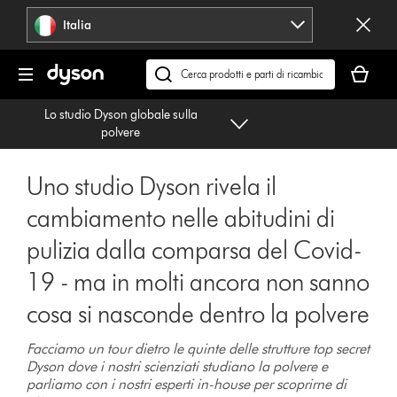
Salta
Italia
navigazione
Il
carrello
Cerca
è
su
Lo studio Dyson globale sulla
vuoto
dyson.it
polvere
Uno studio Dyson rivela il
cambiamento nelle abitudini di
pulizia dalla comparsa del Covid-
19 - ma in molti ancora non sanno
cosa si nasconde dentro la polvere
Facciamo un tour dietro le quinte delle strutture top secret
Dyson dove i nostri scienziati studiano la polvere e
parliamo con i nostri esperti in-house per scoprirne di