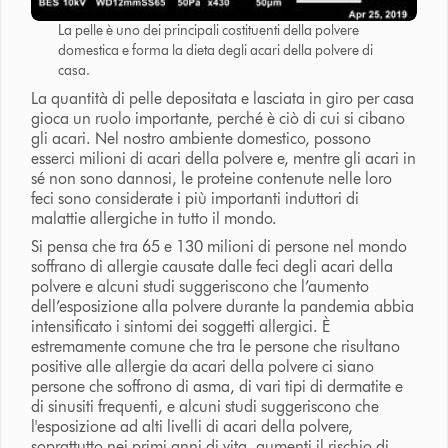
La pelle è uno dei principali costituenti della polvere
domestica e forma la dieta degli acari della polvere di
casa.
La quantità di pelle depositata e lasciata in giro per casa
gioca un ruolo importante, perché è ciò di cui si cibano
gli acari. Nel nostro ambiente domestico, possono
esserci milioni di acari della polvere e, mentre gli acari in
sé non sono dannosi, le proteine contenute nelle loro
feci sono considerate i più importanti induttori di
malattie allergiche in tutto il mondo.
Si pensa che tra 65 e 130 milioni di persone nel mondo
soffrano di allergie causate dalle feci degli acari della
polvere e alcuni studi suggeriscono che l’aumento
dell’esposizione alla polvere durante la pandemia abbia
intensificato i sintomi dei soggetti allergici. È
estremamente comune che tra le persone che risultano
positive alle allergie da acari della polvere ci siano
persone che soffrono di asma, di vari tipi di dermatite e
di sinusiti frequenti, e alcuni studi suggeriscono che
l'esposizione ad alti livelli di acari della polvere,
soprattutto nei primi anni di vita, aumenti il rischio di