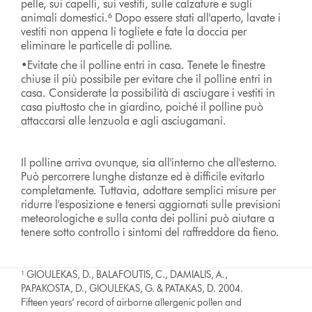
pelle, sui capelli, sui vestiti, sulle calzature e sugli
animali domestici.⁶ Dopo essere stati all'aperto, lavate i
vestiti non appena li togliete e fate la doccia per
eliminare le particelle di polline.
•Evitate che il polline entri in casa. Tenete le finestre
chiuse il più possibile per evitare che il polline entri in
casa. Considerate la possibilità di asciugare i vestiti in
casa piuttosto che in giardino, poiché il polline può
attaccarsi alle lenzuola e agli asciugamani.
Il polline arriva ovunque, sia all'interno che all'esterno.
Può percorrere lunghe distanze ed è difficile evitarlo
completamente. Tuttavia, adottare semplici misure per
ridurre l'esposizione e tenersi aggiornati sulle previsioni
meteorologiche e sulla conta dei pollini può aiutare a
tenere sotto controllo i sintomi del raffreddore da fieno.
¹ GIOULEKAS, D., BALAFOUTIS, C., DAMIALIS, A.,
PAPAKOSTA, D., GIOULEKAS, G. & PATAKAS, D. 2004.
Fifteen years’ record of airborne allergenic pollen and