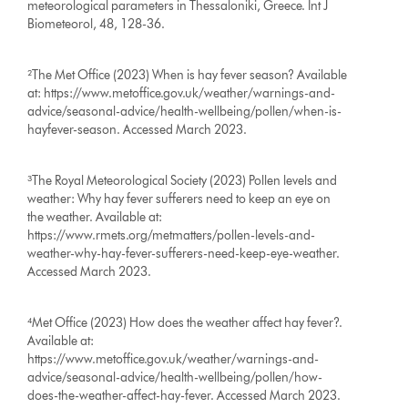
meteorological parameters in Thessaloniki, Greece. Int J
Biometeorol, 48, 128-36.
²The Met Office (2023) When is hay fever season? Available
at: https://www.metoffice.gov.uk/weather/warnings-and-
advice/seasonal-advice/health-wellbeing/pollen/when-is-
hayfever-season. Accessed March 2023.
³The Royal Meteorological Society (2023) Pollen levels and
weather: Why hay fever sufferers need to keep an eye on
the weather. Available at:
https://www.rmets.org/metmatters/pollen-levels-and-
weather-why-hay-fever-sufferers-need-keep-eye-weather.
Accessed March 2023.
⁴Met Office (2023) How does the weather affect hay fever?.
Available at:
https://www.metoffice.gov.uk/weather/warnings-and-
advice/seasonal-advice/health-wellbeing/pollen/how-
does-the-weather-affect-hay-fever. Accessed March 2023.