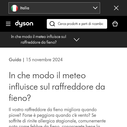
Salta
Italia
navigazione
Il
carrello
Cerca
è
su
In che modo il meteo influisce sul
vuoto
dyson.it
raffreddore da fieno?
Guida |
15 novembre 2024
In che modo il meteo
influisce sul raffreddore da
fieno?
Il vostro raffreddore da fieno migliora quando
piove? Forse è peggiora quando c'è vento? Se
soffrite di rinite allergica stagionale, comunemente
nota come febbre da fieno, conoscerete bene la