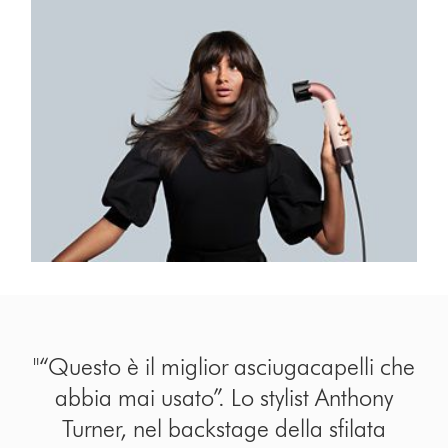
Image
of
the
new
Dyson
"“Questo è il miglior asciugacapelli che
WashG1
abbia mai usato”. Lo stylist Anthony
Turner, nel backstage della sfilata