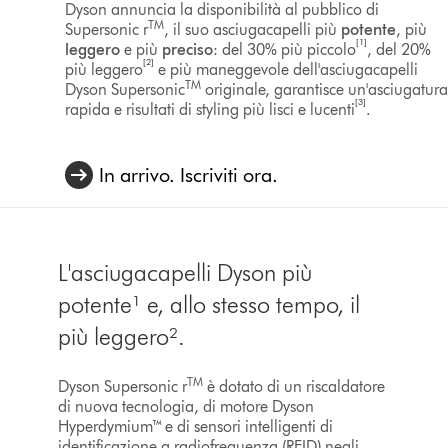
Dyson annuncia la disponibilità al pubblico di
TM
Supersonic r
, il suo asciugacapelli più
potente
, più
[1]
leggero
e più
preciso
: del 30% più piccolo
, del 20%
[2]
più leggero
e più maneggevole dell'asciugacapelli
TM
Dyson Supersonic
originale, garantisce un'asciugatur
[3]
rapida e risultati di styling più lisci e lucenti
.
In arrivo. Iscriviti ora.
L'asciugacapelli Dyson più
potente¹ e, allo stesso tempo, il
più leggero².
TM
Dyson Supersonic r
è dotato di un riscaldatore
di nuova tecnologia, di motore Dyson
Hyperdymium™ e di sensori intelligenti di
identificazione a radiofrequenza (RFID) negli