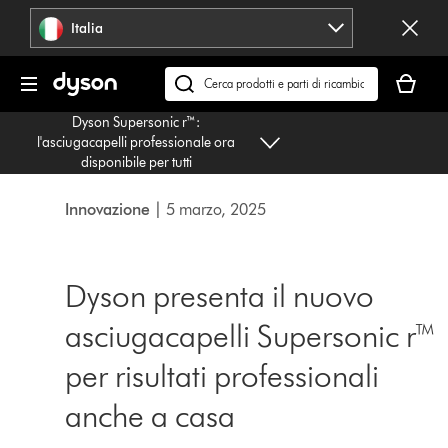
Salta
Italia
navigazione
Il
carrello
Cerca
è
su
Dyson Supersonic r™:
vuoto
dyson.it
l'asciugacapelli professionale ora
disponibile per tutti
Innovazione
| 5 marzo, 2025
Dyson presenta il nuovo
asciugacapelli Supersonic r™
per risultati professionali
anche a casa