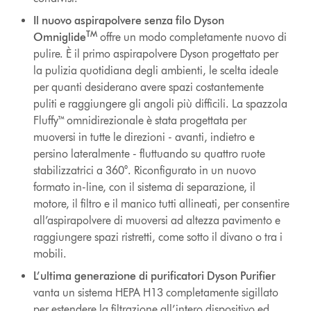
Il
nuovo aspirapolvere senza filo Dyson
TM
Omniglide
offre un modo completamente nuovo di
pulire. È il primo aspirapolvere Dyson progettato per
la pulizia quotidiana degli ambienti, le scelta ideale
per quanti desiderano avere spazi costantemente
puliti e raggiungere gli angoli più difficili. La spazzola
Fluffy™ omnidirezionale è stata progettata per
muoversi in tutte le direzioni - avanti, indietro e
persino lateralmente - fluttuando su quattro ruote
stabilizzatrici a 360°. Riconfigurato in un nuovo
formato in-line, con il sistema di separazione, il
motore, il filtro e il manico tutti allineati, per consentire
all’aspirapolvere di muoversi ad altezza pavimento e
raggiungere spazi ristretti, come sotto il divano o tra i
mobili.
L’ultima generazione di purificatori Dyson Purifier
vanta un sistema HEPA H13 completamente sigillato
per estendere la filtrazione all’intero dispositivo ed