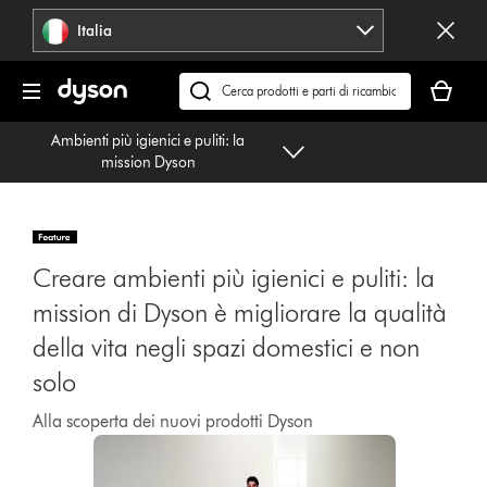
Salta
Italia
navigazione
Il
carrello
Cerca
è
su
Ambienti più igienici e puliti: la
vuoto
dyson.it
mission Dyson
Creare ambienti più igienici e puliti: la
mission di Dyson è migliorare la qualità
della vita negli spazi domestici e non
solo
Alla scoperta dei nuovi prodotti Dyson