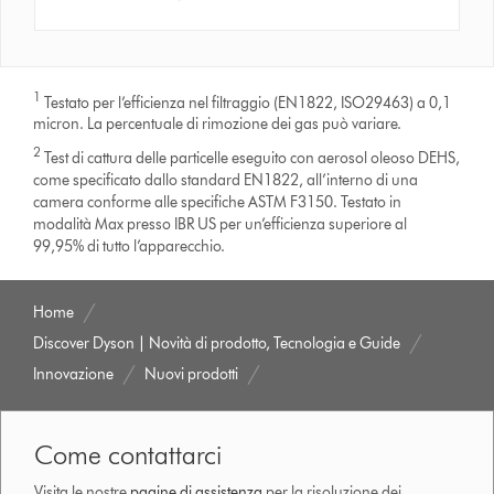
1
Testato per l’efficienza nel filtraggio (EN1822, ISO29463) a 0,1
micron. La percentuale di rimozione dei gas può variare.
2
Test di cattura delle particelle eseguito con aerosol oleoso DEHS,
come specificato dallo standard EN1822, all’interno di una
camera conforme alle specifiche ASTM F3150. Testato in
modalità Max presso IBR US per un’efficienza superiore al
99,95% di tutto l’apparecchio.
Home
Discover Dyson | Novità di prodotto, Tecnologia e Guide
Innovazione
Nuovi prodotti
Come contattarci
Visita le nostre
pagine di assistenza
per la risoluzione dei