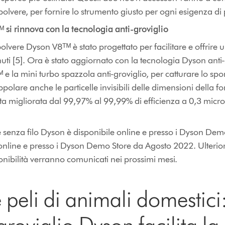
olvere, per fornire lo strumento giusto per ogni esigenza di 
 si rinnova con la tecnologia anti-groviglio
olvere Dyson V8ᵀᴹ è stato progettato per facilitare e offrire 
ti [5]. Ora è stato aggiornato con la tecnologia Dyson anti
la mini turbo spazzola anti-groviglio, per catturare lo sporc
ppolare anche le particelle invisibili delle dimensioni della f
stata migliorata dal 99,97% al 99,99% di efficienza a 0,3 micro
enza filo Dyson è disponibile online e presso i Dyson Demo
nline e presso i Dyson Demo Store da Agosto 2022. Ulteriori
onibilità verranno comunicati nei prossimi mesi.
 peli di animali domestici: