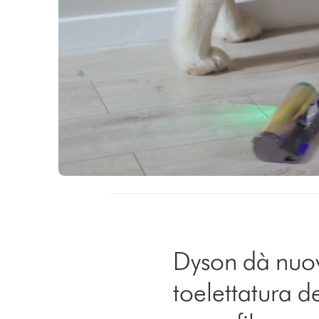
Dyson dà nuov
toelettatura d