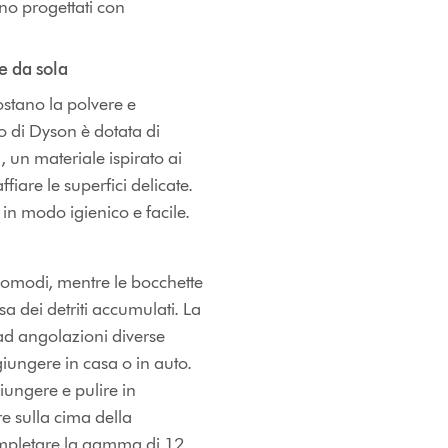
no progettati con
ce da sola
ostano la polvere e
o di Dyson è dotata di
, un materiale ispirato ai
fiare le superfici delicate.
in modo igienico e facile.
 scomodi, mentre le bocchette
a dei detriti accumulati. La
i ad angolazioni diverse
ggiungere in casa o in auto.
ungere e pulire in
re sulla cima della
completare la gamma di 12