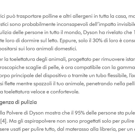
ci può trasportare polline e altri allergeni in tutta la casa,
tici sono probabilmente inconsapevoli dell’impatto invisibile
lizia delle persone in tutto il mondo, Dyson ha rivelato che 
 loro di dormire sul letto. Eppure, solo il 30% di loro è cons
ositarsi sui loro animali domestici.
r la toelettatura degli animali, progettato per rimuovere ista
croscopiche scaglie di pelle, è ora compatibile con la gamma
rpo principale del dispositivo o tramite un tubo flessibile, l’
si flette mentre spazzoli il tuo animale, penetrando nella pell
na toelettatura veloce e confortevole.
genza di pulizia
lla Polvere di Dyson mostra che il 95% delle persone sta pule
so [4]. Ma gli aspirapolvere non sono progettati solo per pulire
ere usati per pulire tutto, dal materasso alla libreria, per un 