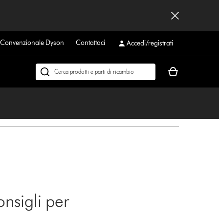
a Convenzionale Dyson
Contattaci
Accedi/registrati
Il
Cerca
carrello
su
è
dyson.it
vuoto
onsigli per