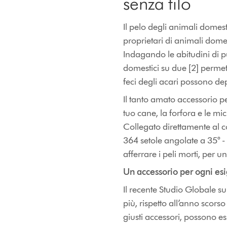
senza filo
Il pelo degli animali domesti
proprietari di animali domes
Indagando le abitudini di pu
domestici su due [2] permette
feci degli acari possono dep
Il tanto amato accessorio pe
tuo cane, la forfora e le mi
Collegato direttamente al co
364 setole angolate a 35° - 
afferrare i peli morti, per u
Un accessorio per ogni esi
Il recente Studio Globale su
più, rispetto all’anno scor
giusti accessori, possono ess