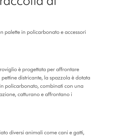
 raccolta di
n palette in policarbonato e accessori
oviglio è progettata per affrontare
un pettine districante, la spazzola è dotata
ni in policarbonato, combinati con una
irazione, catturano e affrontano i
to diversi animali come cani e gatti,