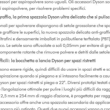
ccessori per aspirapolvere sono uguali. Gli accessori Dyson so
 aspirapolvere, per risolvere problemi specifici.
raffio, la prima spazzola Dyson ultra delicata che si pulis
ionali per spolverare dispongono di setole grossolane che sp
graffiare le superfici, la nuova spazzola delicata anti-graffi
trafini e densamente imballati in polibutilene terftalato (PBT)
co. Le setole sono affusolate a soli 0,05mm per evitare di graf
mponente rotante che rimuove polvere e detriti dalle setole 
ficili: la bocchetta a lancia Dyson per spazi ristretti
ono essere rigide, quindi difficili da usare in spazi stretti e
aspirazione quando si piegano e si intasano facilmente a caus
on per spazi ristretti si piega a 22°. Diversi prototipi testat
l’angolazione ottimale per pulire i luoghi più difficili da ra
2,5 mm e 254 mm di raggio d’azione, è progettata per raggi
i. L’accessorio offre anche una spazzola secondaria da applica
o sporco più ostinato. Questi due nuovi accessori vanno a 