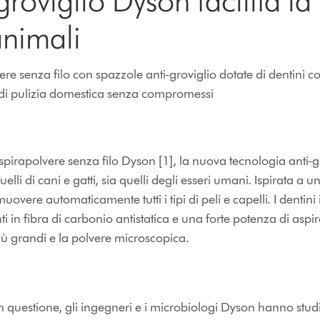
groviglio Dyson facilita la
animali
 senza filo con spazzole anti-groviglio dotate di dentini co
ne di pulizia domestica senza compromessi
pirapolvere senza filo Dyson [1], la nuova tecnologia anti-gr
quelli di cani e gatti, sia quelli degli esseri umani. Ispirata a 
uovere automaticamente tutti i tipi di peli e capelli. I denti
enti in fibra di carbonio antistatica e una forte potenza di asp
 più grandi e la polvere microscopica.
questione, gli ingegneri e i microbiologi Dyson hanno studia