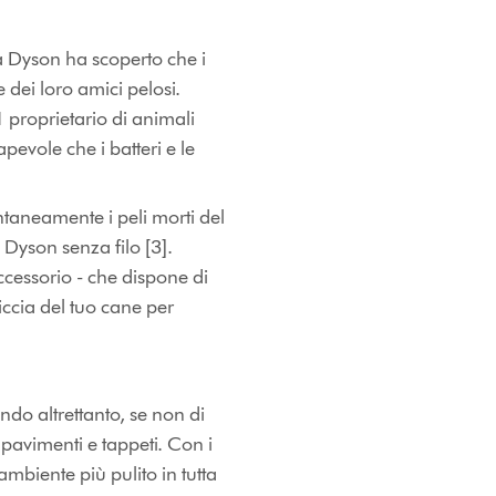
 ma Dyson ha scoperto che i
 dei loro amici pelosi.
1 proprietario di animali
apevole che i batteri e le
ntaneamente i peli morti del
 Dyson senza filo [3].
accessorio - che dispone di
iccia del tuo cane per
ndo altrettanto, se non di
 pavimenti e tappeti. Con i
ambiente più pulito in tutta