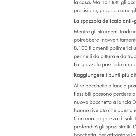
la casa. Ma non tutti gli a
precisione, proprio come gli
La spazzola delicata anti-g
Mentre gli strumenti tradiz
potrebbero inavvertitamente 
8.100 filamenti polimerici ul
pennelli da pittura e da truc
La spazzola possiede una co
Raggiungere i punti più dif
Altre bocchette a lancia poss
flessibili possono perdere 
nuova bocchetta a lancia Dys
hanno rivelato che questa è 
Con una larghezza di soli 1
profondità gli spazi strett
bocchetta, per affrontare l