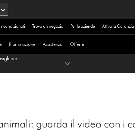
 ricondizionati
Trova un negozio
Per le aziende
Attiva la Garanzi
e
Illuminazione
Assistenza
Offerte
sigli per
 animali: guarda il video con i c