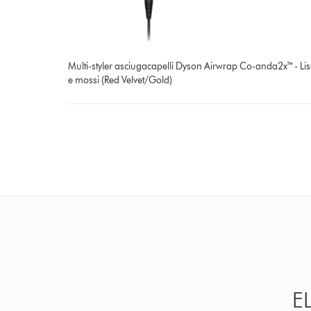
Multi-styler asciugacapelli Dyson Airwrap Co-anda2x™ - Lis
e mossi (Red Velvet/Gold)
E