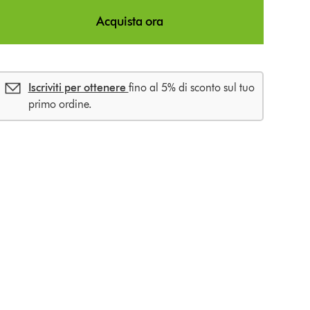
n
Acquista ora
s
Iscriviti per ottenere
fino al 5% di sconto sul tuo
primo ordine.