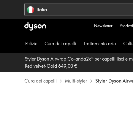
Salta
Italia
navigazione
Newsletter
Prodotti
Pulizie
Cura dei capelli
Trattamento aria
Cuffi
Styler Dyson Airwrap Co-anda2x™ per capelli lisci e m
Red velvet-Gold 649,00 €
Cura dei capelli
Multi-styler
Styler Dyson Airw