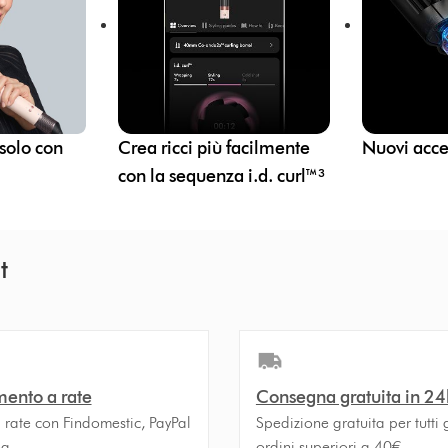
 solo con
Crea ricci più facilmente
Nuovi acces
con la sequenza i.d. curl™³
t
ento a rate
Consegna gratuita in 24
 rate con Findomestic, PayPal
Spedizione gratuita per tutti g
na
ordini superiori a 40€