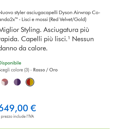
Nuovo styler asciugacapelli Dyson Airwrap Co-
anda2x™ - Lisci e mossi (Red Velvet/Gold)
Miglior Styling. Asciugatura più
rapida. Capelli più lisci.¹ Nessun
danno da calore.
Disponibile
cegli colore (3) -
Rosso / Oro
O
p
649,00 €
l prezzo include l’IVA
o