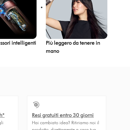
sori intelligenti
Più leggero da tenere in
mano
h*
Resi gratuiti entro 30 giorni
li
Hai cambiato idea? Ritiriamo noi il
prodotto, direttamente a casa tua.