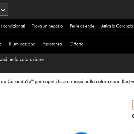
 ricondizionati
Trova un negozio
Per le aziende
Attiva la Garanzi
e
Illuminazione
Assistenza
Offerte
ossi nella colorazione
rap Co-anda2x™ per capelli lisci e mossi nella colorazione Red 