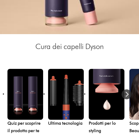
Cura dei capelli Dyson
Quiz per scoprire
Ultima tecnologia
Prodotti per lo
Scopr
il prodotto per te
styling
Beau