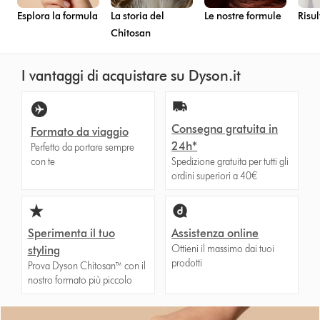
Esplora la formula
La storia del
Le nostre formule
Risul
Chitosan
I vantaggi di acquistare su Dyson.it
Consegna gratuita in
Formato da viaggio
24h*
Perfetto da portare sempre
con te
Spedizione gratuita per tutti gli
ordini superiori a 40€
Sperimenta il tuo
Assistenza online
Ottieni il massimo dai tuoi
styling
prodotti
Prova Dyson Chitosan™ con il
nostro formato più piccolo