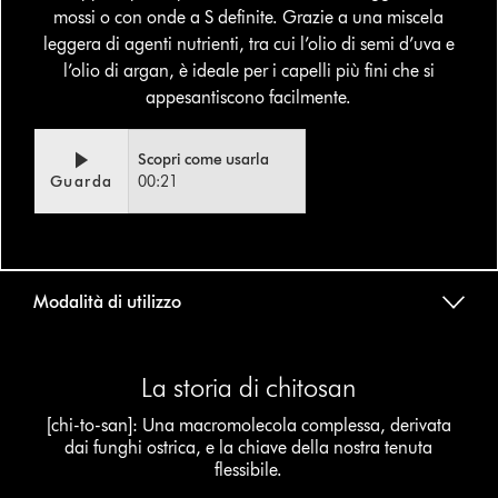
mossi o con onde a S definite. Grazie a una miscela
leggera di agenti nutrienti, tra cui l’olio di semi d’uva e
l’olio di argan, è ideale per i capelli più fini che si
appesantiscono facilmente.
Video
Apri
Scopri come usarla
Transcript
trascrizione
Guarda
00:21
video
Modalità di utilizzo
La storia di chitosan
[chi-to-san]: Una macromolecola complessa, derivata
dai funghi ostrica, e la chiave della nostra tenuta
flessibile.