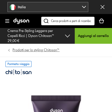
Salta
Italia
navigazione
Il
carrello
Cerca
è
su
Crema Pre-Styling Leggera per
vuoto
dyson.it
Capelli Ricci | Dyson Chitosan™
Aggiungi al carrello
29,00 €
Prodotti per lo styling Chitosan™
Formato viaggio