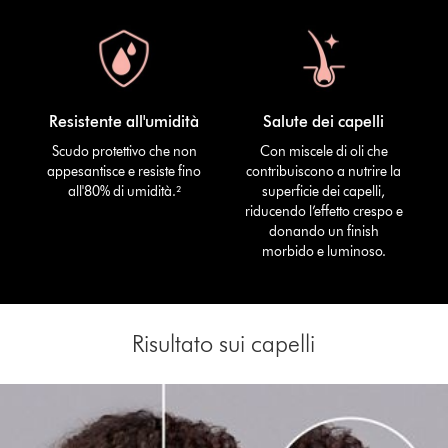
Resistente all'umidità
Salute dei capelli
Scudo protettivo che non
Con miscele di oli che
appesantisce e resiste fino
contribuiscono a nutrire la
all'80% di umidità.²
superficie dei capelli,
riducendo l’effetto crespo e
donando un finish
morbido e luminoso.
Risultato sui capelli
This
is
a