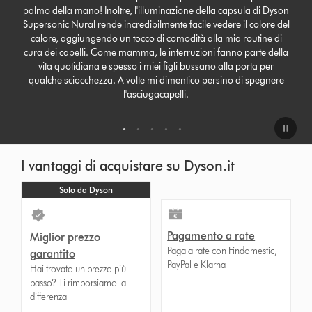
palmo della mano! Inoltre, l'illuminazione della capsula di Dyson
Supersonic Nural rende incredibilmente facile vedere il colore del
calore, aggiungendo un tocco di comodità alla mia routine di
cura dei capelli. Come mamma, le interruzioni fanno parte della
vita quotidiana e spesso i miei figli bussano alla porta per
qualche sciocchezza. A volte mi dimentico persino di spegnere
l'asciugacapelli.
1
2
3
4
5
I vantaggi di acquistare su Dyson.it
Solo da Dyson
Pagamento a rate
Miglior prezzo
Paga a rate con Findomestic,
garantito
PayPal e Klarna
Hai trovato un prezzo più
basso? Ti rimborsiamo la
differenza