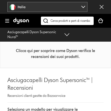
Salta
Italia
navigazione
Il
carrello
Cerca
è
su
Asciugacapelli Dyson Supersonic
vuoto
dyson.it
Nural™
Clicca qui per scoprire come Dyson verifica le
recensioni dei suoi prodotti.
Asciugacapelli Dyson Supersonic™ |
Recensioni
Recensioni clienti gestite da Bazaarvoice
Select
Seleziona un modello per visualizzare le
a