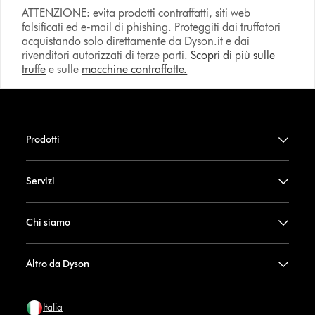
ATTENZIONE: evita prodotti contraffatti, siti web
falsificati ed e-mail di phishing. Proteggiti dai truffatori
acquistando solo direttamente da Dyson.it e dai
rivenditori autorizzati di terze parti.
Scopri di più sulle
truffe
e sulle
macchine contraffatte.
Prodotti
Servizi
Chi siamo
Altro da Dyson
Italia