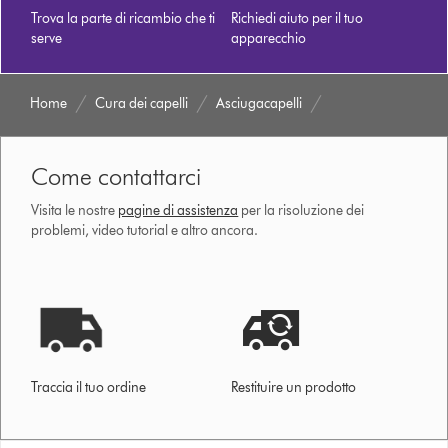
Trova la parte di ricambio che ti
Richiedi aiuto per il tuo
serve
apparecchio
Home
Cura dei capelli
Asciugacapelli
Come contattarci
Visita le nostre
pagine di assistenza
per la risoluzione dei
problemi, video tutorial e altro ancora.
Traccia il tuo ordine
Restituire un prodotto