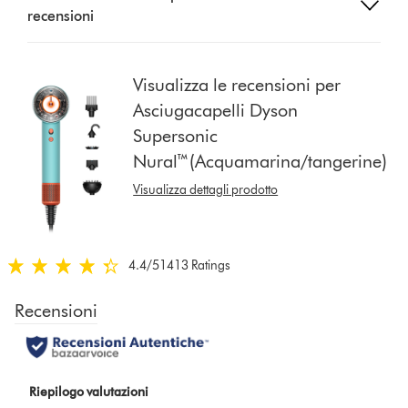
recensioni
button
from
the
list
Visualizza le recensioni per
to
Asciugacapelli Dyson
show
Supersonic
reviews
for
Nural™(Acquamarina/tangerine)
that
Visualizza dettagli prodotto
model
below
4.4
/5
1413 Ratings
4.4
stelle
su
5
da
1413
Ratings