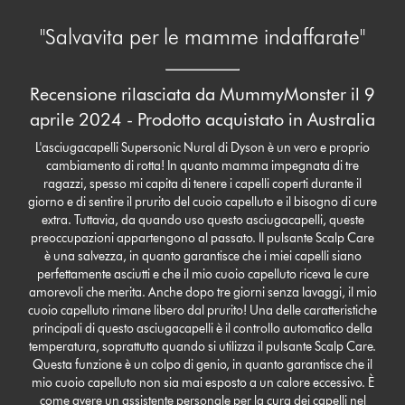
"Salvavita per le mamme indaffarate"
Recensione rilasciata da MummyMonster il 9
aprile 2024 - Prodotto acquistato in Australia
L'asciugacapelli Supersonic Nural di Dyson è un vero e proprio
cambiamento di rotta! In quanto mamma impegnata di tre
ragazzi, spesso mi capita di tenere i capelli coperti durante il
giorno e di sentire il prurito del cuoio capelluto e il bisogno di cure
extra. Tuttavia, da quando uso questo asciugacapelli, queste
preoccupazioni appartengono al passato. Il pulsante Scalp Care
è una salvezza, in quanto garantisce che i miei capelli siano
perfettamente asciutti e che il mio cuoio capelluto riceva le cure
amorevoli che merita. Anche dopo tre giorni senza lavaggi, il mio
cuoio capelluto rimane libero dal prurito! Una delle caratteristiche
principali di questo asciugacapelli è il controllo automatico della
temperatura, soprattutto quando si utilizza il pulsante Scalp Care.
Questa funzione è un colpo di genio, in quanto garantisce che il
mio cuoio capelluto non sia mai esposto a un calore eccessivo. È
come avere un assistente personale per la cura dei capelli nel