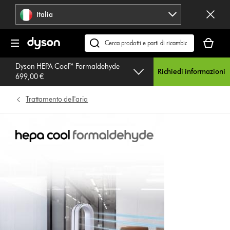
Salta
Italia
navigazione
Il
carrello
Cerca
è
su
Dyson HEPA Cool™ Formaldehyde
vuoto
dyson.it
Richiedi informazioni
699,00 €
Trattamento dell'aria