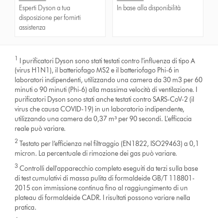
Esperti Dyson a tua
In base alla disponibilità
disposizione per fornirti
assistenza
1
I purificatori Dyson sono stati testati contro l'influenza di tipo A
(virus H1N1), il batteriofago MS2 e il batteriofago Phi-6 in
laboratori indipendenti, utilizzando una camera da 30 m3 per 60
minuti o 90 minuti (Phi-6) alla massima velocità di ventilazione. I
purificatori Dyson sono stati anche testati contro SARS-CoV-2 (il
virus che causa COVID-19) in un laboratorio indipendente,
utilizzando una camera da 0,37 m³ per 90 secondi. L'efficacia
reale può variare.
2
Testato per l’efficienza nel filtraggio (EN1822, ISO29463) a 0,1
micron. La percentuale di rimozione dei gas può variare.
3
Controlli dell'apparecchio completo eseguiti da terzi sulla base
di test cumulativi di massa pulita di formaldeide GB/T 118801-
2015 con immissione continua fino al raggiungimento di un
plateau di formaldeide CADR. I risultati possono variare nella
pratica.