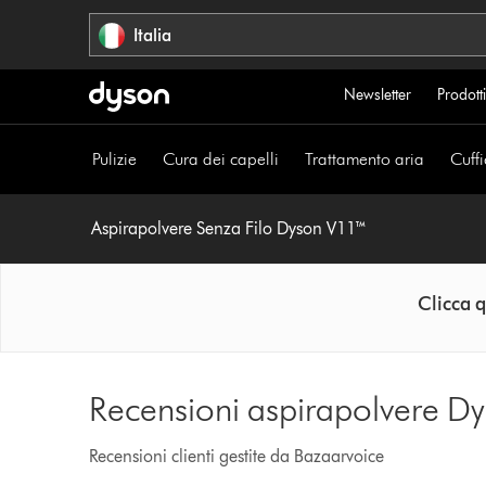
Salta
Italia
navigazione
Newsletter
Prodotti
Pulizie
Cura dei capelli
Trattamento aria
Cuffi
Aspirapolvere Senza Filo Dyson V11™
Clicca q
Recensioni aspirapolvere D
Recensioni clienti gestite da Bazaarvoice