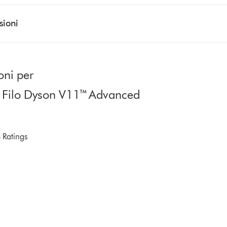
sioni
oni per
a Filo Dyson V11™ Advanced
 Ratings