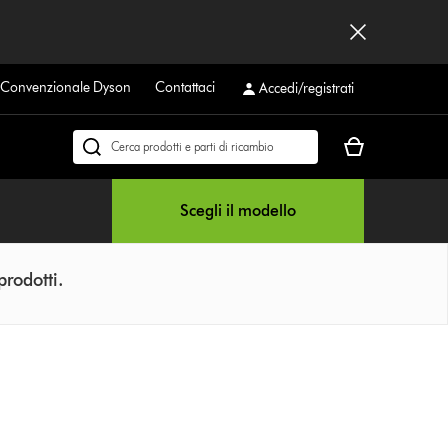
a Convenzionale Dyson
Contattaci
Accedi/registrati
Il
Cerca
carrello
su
è
dyson.it
Scegli il modello
vuoto
prodotti.