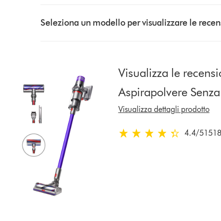
Select
a
Seleziona un modello per visualizzare le recen
button
from
the
list
Visualizza le recensi
to
Aspirapolvere Senz
show
reviews
Visualizza dettagli prodotto
for
that
4.4
/5
1518
4.4
model
stelle
below
su
5
da
1518
Ratings