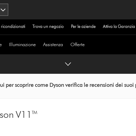
 ricondizionati
Trova un negozio
Per le aziende
Attiva la Garanzi
e
Illuminazione
Assistenza
Offerte
ui per scoprire come Dyson verifica le recensioni dei suoi 
yson V11™