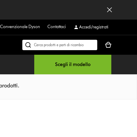
a Convenzionale Dyson
Contattaci
Accedi/registrati
Il
Cerca
carrello
su
è
dyson.it
Scegli il modello
vuoto
prodotti.