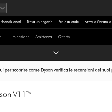
 ricondizionati
Trova un negozio
Per le aziende
Attiva la Garanzi
e
Illuminazione
Assistenza
Offerte
ui per scoprire come Dyson verifica le recensioni dei suoi 
yson V11™