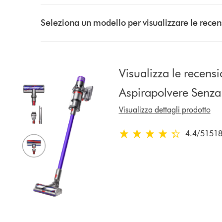
Select
a
Seleziona un modello per visualizzare le recen
button
from
the
list
Visualizza le recensi
to
Aspirapolvere Senz
show
reviews
Visualizza dettagli prodotto
for
that
4.4
/5
1518
4.4
model
stelle
below
su
5
da
1518
Ratings