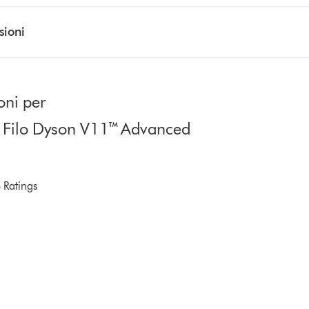
sioni
oni per
a Filo Dyson V11™ Advanced
 Ratings