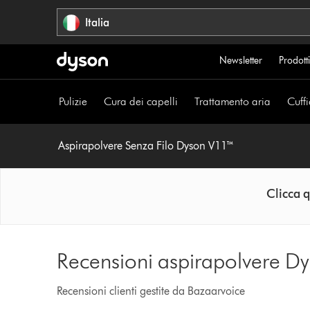
Salta
Italia
navigazione
Newsletter
Prodotti
Pulizie
Cura dei capelli
Trattamento aria
Cuffi
Aspirapolvere Senza Filo Dyson V11™
Clicca q
Recensioni aspirapolvere D
Recensioni clienti gestite da Bazaarvoice