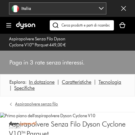
Salta
Italia
navigazione
Il
carrello
Cerca
è
su
Aspirapolvere Senza Filo Dyson
vuoto
dyson.it
Cyclone V10™ Parquet 449,00 €
Paga in 3 rate senza interessi.
Esplora:
In dotazione
|
Caratteristiche
|
Tecnologia
|
Specifiche
Aspirapolvere senza filo
Aspirapolvere Senza Filo Dyson Cyclone
V10™ Parquet