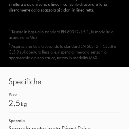
struttura a cicloni sono allineati, consente di aspirare l’aria
direttamente dalla spazzola ai cicloni in linea retta.
4
Testato in base allo standard EN 60312-1 5.1, in modalità di
aspirazione Max
5
Aspirazione testata secondo lo standard EN 60312-1 CL5.8 e
CL5.9 sull'apertura flessibile, rispetto al mercato senza filo,
apparecchio a pieno carico, testato in modalità MAX.
Specifiche
Peso
2,5
kg
Spazzola
Spazzola motorizzata Direct Drive