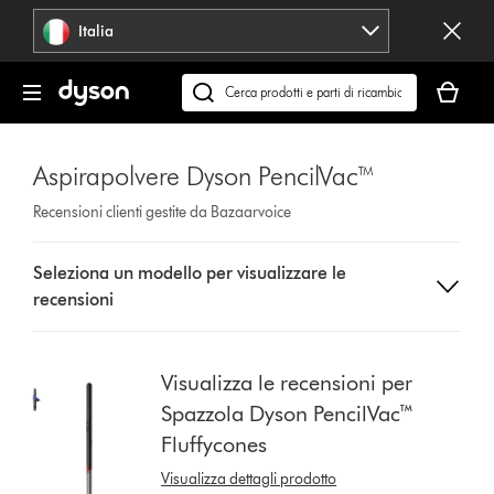
Salta
Italia
navigazione
Il
carrello
Cerca
è
su
vuoto
dyson.it
Aspirapolvere Dyson PencilVac™
Recensioni clienti gestite da Bazaarvoice
Select
Seleziona un modello per visualizzare le
a
recensioni
button
from
the
list
Visualizza le recensioni per
to
Spazzola Dyson PencilVac™
show
Fluffycones
reviews
for
Visualizza dettagli prodotto