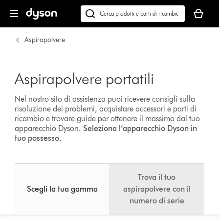
Il
carrello
Cerca
è
su
vuoto
dyson.it
Aspirapolvere
Aspirapolvere portatili
Nel nostro sito di assistenza puoi ricevere consigli sulla
risoluzione dei problemi, acquistare accessori e parti di
ricambio e trovare guide per ottenere il massimo dal tuo
apparecchio Dyson.
Seleziona l’apparecchio Dyson in
tuo possesso.
Trova il tuo
Scegli la tua gamma
aspirapolvere con il
numero di serie