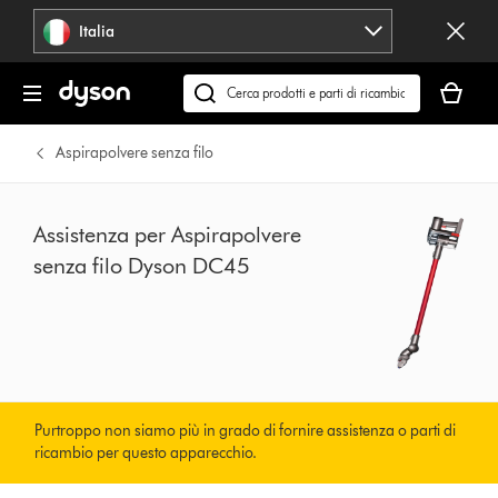
Salta
Italia
navigazione
Il
carrello
Cerca
è
su
vuoto
dyson.it
Aspirapolvere senza filo
Assistenza per Aspirapolvere
senza filo Dyson DC45
Purtroppo non siamo più in grado di fornire assistenza o parti di
ricambio per questo apparecchio.