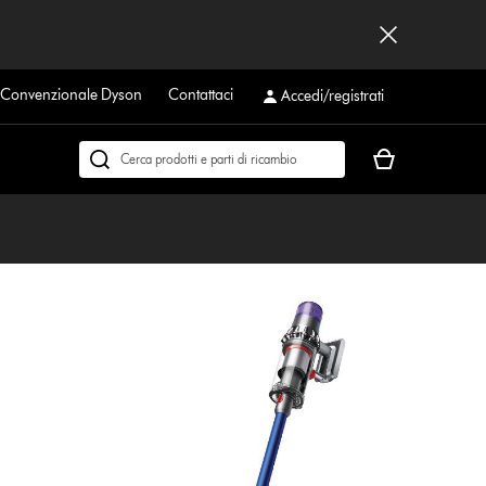
a Convenzionale Dyson
Contattaci
Accedi/registrati
Il
Cerca
carrello
su
è
dyson.it
vuoto