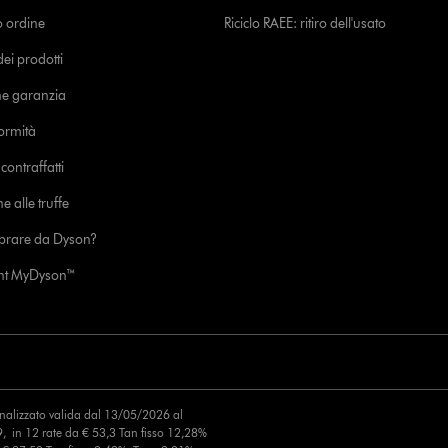
uo ordine
Riciclo RAEE: ritiro dell'usato
i prodotti
ne garanzia
formità
ontraffatti
e alle truffe
prare da Dyson?
unt MyDyson™
finalizzato valida dal 13/05/2026 al
, in 12 rate da € 53,3 Tan fisso 12,28%