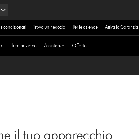
 ricondizionati
Trova un negozio
Per le aziende
Attiva la Garanzi
e
Illuminazione
Assistenza
Offerte
ne il tuo apparecchio