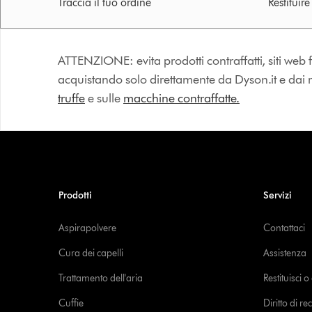
Traccia il tuo ordine
Restituir
ATTENZIONE: evita prodotti contraffatti, siti web fa
acquistando solo direttamente da Dyson.it e dai riv
truffe
e sulle
macchine contraffatte.
Prodotti
Servizi
Aspirapolvere
Contattaci
Cura dei capelli
Assistenza
Trattamento dell'aria
Restituisci 
Cuffie
Diritto di re