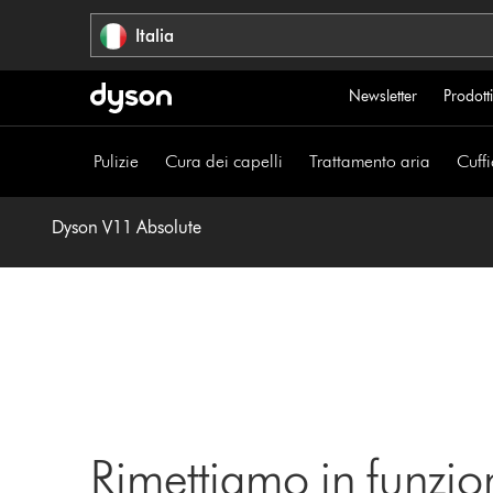
Salta
Italia
navigazione
Newsletter
Prodotti
Pulizie
Cura dei capelli
Trattamento aria
Cuffi
Dyson V11 Absolute
Rimettiamo in funzio