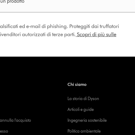
e un prodotto
lsificati ed e-mail di phishing. Proteggiti dai truffatori
enditori autorizzati di terze parti.
Scopri di più sulle
Chi siamo
La storia di Dyson
Articoli e guide
o annulla l'acquisto
Ingegneria sostenibile
cesso
Politica ambientale