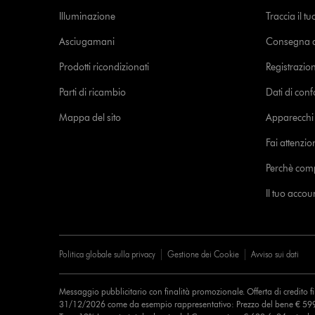
Illuminazione
Traccia il t
Asciugamani
Consegna de
Prodotti ricondizionati
Registrazio
Parti di ricambio
Dati di con
Mappa del sito
Apparecchi c
Fai attenzion
Perchè com
Il tuo acco
Politica globale sulla privacy
Gestione dei Cookie
Avviso sui dati
Messaggio pubblicitario con finalità promozionale. Offerta di credito 
31/12/2026 come da esempio rappresentativo: Prezzo del bene € 599