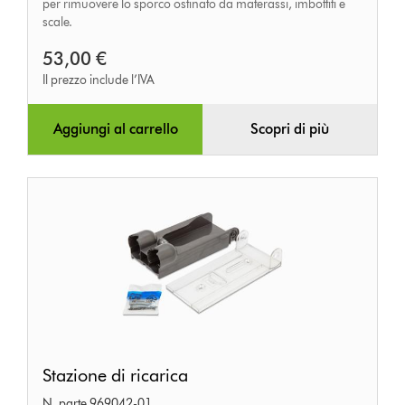
per rimuovere lo sporco ostinato da materassi, imbottiti e
scale.
53,00 €
Il prezzo include l’IVA
Aggiungi al carrello
Scopri di più
Stazione
Stazione di ricarica
di
N. parte 969042-01