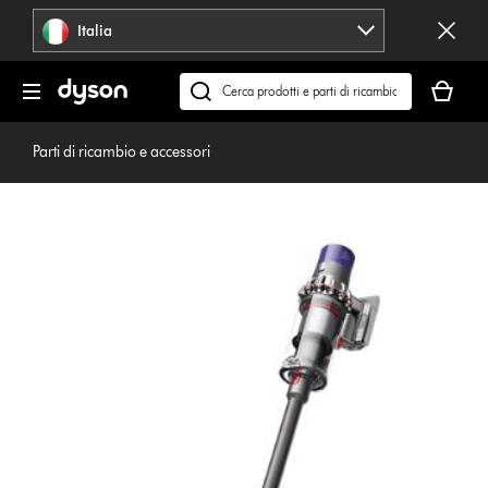
Salta
Italia
navigazione
Il
carrello
Cerca
è
su
vuoto
dyson.it
Parti di ricambio e accessori