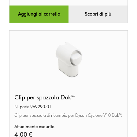
Aggiungi al carrello
Scopri di più
Clip
Clip per spazzola Dok™
per
N. parte 969290-01
spazzola
Clip per spazzola di ricambio per Dyson Cyclone V10 Dok™.
Dok™
Attualmente esaurito
4,00 €