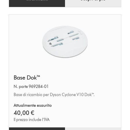
Base
Base Dok™
Dok™
N. parte 969284-01
Base di ricambio per Dyson Cyclone V10 Dok™.
Attualmente esaurito
40,00 €
Il prezzo include l’IVA