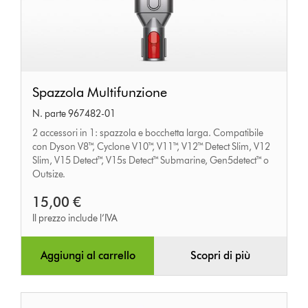
Spazzola
Spazzola Multifunzione
Multifunzione
N. parte 967482-01
2 accessori in 1: spazzola e bocchetta larga. Compatibile
con Dyson V8™, Cyclone V10™, V11™, V12™ Detect Slim, V12
Slim, V15 Detect™, V15s Detect™ Submarine, Gen5detect™ o
Outsize.
15,00 €
Il prezzo include l’IVA
Aggiungi al carrello
Scopri di più