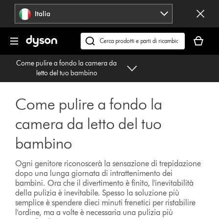
Salta
Italia
navigazione
Il
carrello
Cerca
è
su
Come pulire a fondo la camera da
vuoto
dyson.it
letto del tuo bambino
Come pulire a fondo la
camera da letto del tuo
bambino
Ogni genitore riconoscerà la sensazione di trepidazione
dopo una lunga giornata di intrattenimento dei
bambini. Ora che il divertimento è finito, l'inevitabilità
della pulizia è inevitabile. Spesso la soluzione più
semplice è spendere dieci minuti frenetici per ristabilire
l'ordine, ma a volte è necessaria una pulizia più