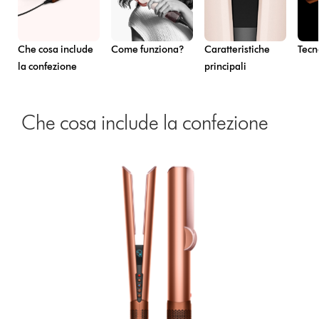
Che cosa include
Come funziona?
Caratteristiche
Tecn
la confezione
principali
Che cosa include la confezione