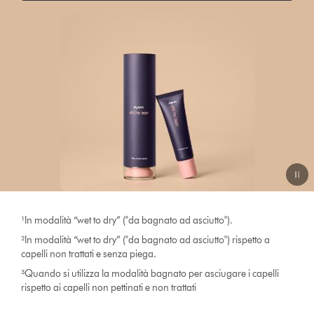
¹In modalità “wet to dry” ("da bagnato ad asciutto").
²In modalità “wet to dry” ("da bagnato ad asciutto") rispetto a
capelli non trattati e senza piega.
³Quando si utilizza la modalità bagnato per asciugare i capelli
rispetto ai capelli non pettinati e non trattati