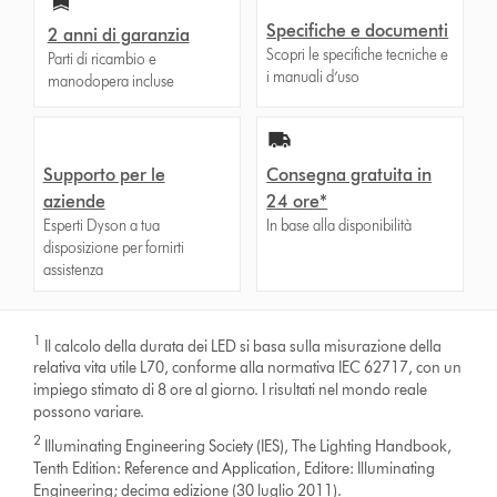
Specifiche e documenti
2 anni di garanzia
Scopri le specifiche tecniche e
Parti di ricambio e
i manuali d’uso
manodopera incluse
Supporto per le
Consegna gratuita in
aziende
24 ore*
Esperti Dyson a tua
In base alla disponibilità
disposizione per fornirti
assistenza
1
Il calcolo della durata dei LED si basa sulla misurazione della
relativa vita utile L70, conforme alla normativa IEC 62717, con un
impiego stimato di 8 ore al giorno. I risultati nel mondo reale
possono variare.
2
Illuminating Engineering Society (IES), The Lighting Handbook,
Tenth Edition: Reference and Application, Editore: Illuminating
Engineering; decima edizione (30 luglio 2011).