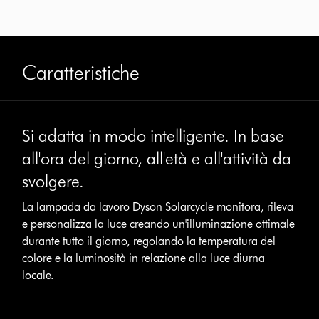
Caratteristiche
This
is
Si adatta in modo intelligente. In base
a
carousel
all'ora del giorno, all'età e all'attività da
with
svolgere.
slides.
Use
La lampada da lavoro Dyson Solarcycle monitora, rileva
Next
and
e personalizza la luce creando un'illuminazione ottimale
Previous
durante tutto il giorno, regolando la temperatura del
buttons
colore e la luminosità in relazione alla luce diurna
to
locale.
navigate,
or
jump