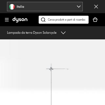
Salta
Italia
navigazione
Il
carrello
Cerca
è
su
vuoto
dyson.it
Lampada da terra Dyson Solarcycle