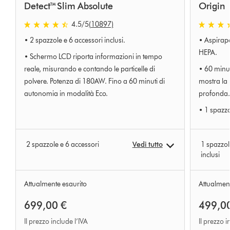
Detect™ Slim Absolute
Origin
4.5
/5
(10897)
4.5
4.5
• 2 spazzole e 6 accessori inclusi.
• Aspirapo
stelle
stelle
su
su
HEPA.
• Schermo LCD riporta informazioni in tempo
5
5
reale, misurando e contando le particelle di
• 60 minu
da
da
polvere. Potenza di 180AW. Fino a 60 minuti di
mostra la 
10897
10897
autonomia in modalità Eco.
profonda.
Ratings
Ratings
• 1 spazzo
2 spazzole e 6 accessori
Vedi tutto
1 spazzol
inclusi
Attualmente esaurito
Attualment
699,00 €
499,0
Il prezzo include l’IVA
Il prezzo i