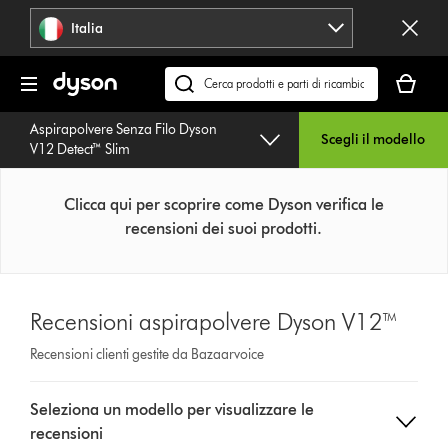
Salta
Italia
navigazione
Il
carrello
Cerca
è
su
Aspirapolvere Senza Filo Dyson
vuoto
dyson.it
Scegli il modello
V12 Detect™ Slim
Clicca qui per scoprire come Dyson verifica le
recensioni dei suoi prodotti.
Recensioni aspirapolvere Dyson V12™
Recensioni clienti gestite da Bazaarvoice
Select
Seleziona un modello per visualizzare le
a
recensioni
button