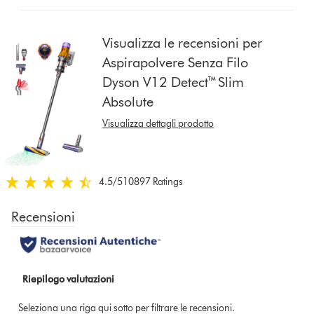
from
the
list
Visualizza le recensioni per
to
Aspirapolvere Senza Filo
show
Dyson V12 Detect™ Slim
reviews
for
Absolute
that
Visualizza dettagli prodotto
model
below
4.5
/5
10897 Ratings
4.5
stelle
su
5
da
10897
Ratings