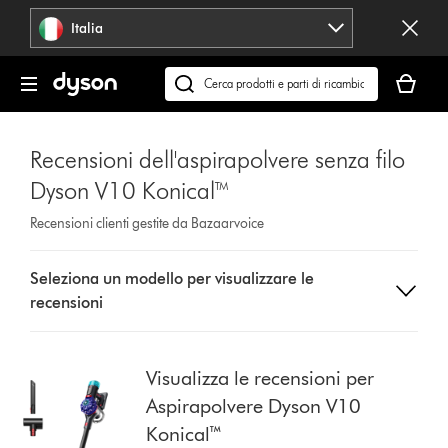
Salta
Italia
navigazione
Il
carrello
Cerca
è
su
vuoto
dyson.it
Recensioni dell'aspirapolvere senza filo
Dyson V10 Konical™
Recensioni clienti gestite da Bazaarvoice
Select
Seleziona un modello per visualizzare le
a
recensioni
button
from
the
list
Visualizza le recensioni per
to
Aspirapolvere Dyson V10
show
Konical™
reviews