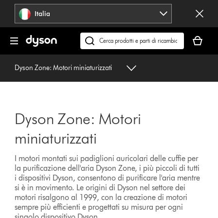
Salta
Italia
navigazione
Il
carrello
Cerca
è
su
vuoto
dyson.it
Dyson Zone: Motori miniaturizzati
Dyson Zone: Motori
miniaturizzati
I motori montati sui padiglioni auricolari delle cuffie per
la purificazione dell'aria Dyson Zone, i più piccoli di tutti
i dispositivi Dyson, consentono di purificare l'aria mentre
si è in movimento. Le origini di Dyson nel settore dei
motori risalgono al 1999, con la creazione di motori
sempre più efficienti e progettati su misura per ogni
singolo dispositivo Dyson.