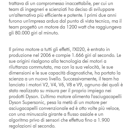
trattava di un compromesso inaccettabile, per cui un
team di ingegneri e scienziati ha deciso di sviluppare
un'alternativa più efficiente e potente. I primi due anni
furono un'impresa ardua dal punto di vista tecnico, ma il
team progettò un motore da 1200 watt che raggiungeva
gli 80.000 giri al minuto.
Il primo motore a tutti gli effetti, l'X020, è entrato in
produzione nel 2006 e compie 1.666 giri al secondo. Le
sue origini risalgono alla tecnologia dei motori a
riluttanza commutata, ma con la sua velocità, le sue
dimensioni e le sue capacità diagnostiche, ha portato la
scienza a un nuovo livello. Successivamente, il team ha
lanciato i motori V2, V4, V6, V8 e V9, ognuno dei quali è
stato realizzato su misura per il proprio impiego nei
prodotti Dyson. L'ultimo motore alimenta l'asciugacapelli
Dyson Supersonic, pesa la metà di un motore per
asciugacapelli convenzionale ed è otto volte più veloce,
con una minuscola girante a flusso assiale e un
algoritmo privo di sensori che effettua fino a 1.900
regolazioni al secondo.