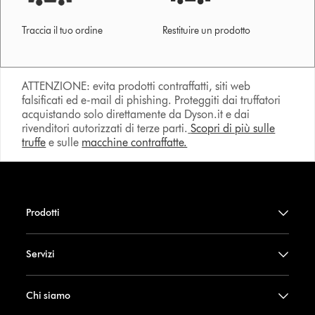
Traccia il tuo ordine
Restituire un prodotto
ATTENZIONE: evita prodotti contraffatti, siti web
falsificati ed e-mail di phishing. Proteggiti dai truffatori
acquistando solo direttamente da Dyson.it e dai
rivenditori autorizzati di terze parti.
Scopri di più sulle
truffe
e sulle
macchine contraffatte.
Prodotti
Servizi
Chi siamo