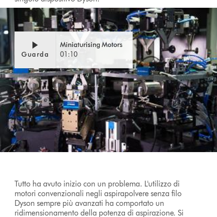
Video
Apri
Miniaturising Motors
Transcript
trascrizione
Guarda
01:10
video
Tutto ha avuto inizio con un problema. L'utilizzo di
motori convenzionali negli aspirapolvere senza filo
Dyson sempre più avanzati ha comportato un
ridimensionamento della potenza di aspirazione. Si