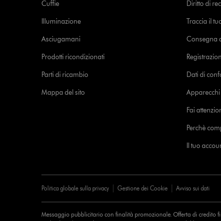
Cuffie
Diritto di re
Illuminazione
Traccia il t
Asciugamani
Consegna de
Prodotti ricondizionati
Registrazio
Parti di ricambio
Dati di con
Mappa del sito
Apparecchi c
Fai attenzion
Perchè com
Il tuo acco
Politica globale sulla privacy
Gestione dei Cookie
Avviso sui dati
Messaggio pubblicitario con finalità promozionale. Offerta di credito 