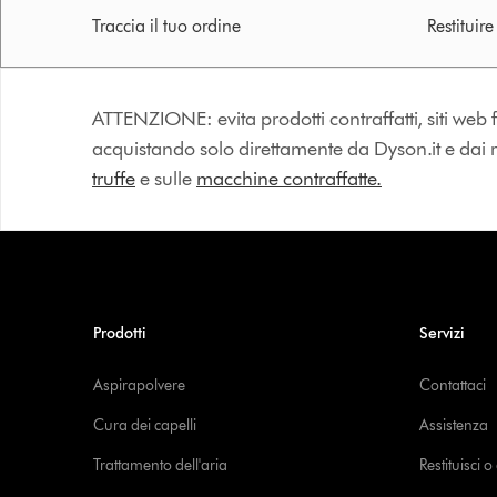
Traccia il tuo ordine
Restituir
ATTENZIONE: evita prodotti contraffatti, siti web fa
acquistando solo direttamente da Dyson.it e dai riv
truffe
e sulle
macchine contraffatte.
Prodotti
Servizi
Aspirapolvere
Contattaci
Cura dei capelli
Assistenza
Trattamento dell'aria
Restituisci 