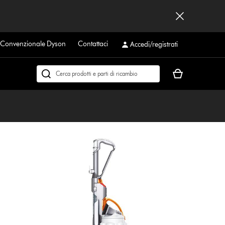
a Convenzionale Dyson
Contattaci
Accedi/registrati
Il
Cerca
carrello
su
è
dyson.it
vuoto