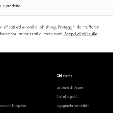
e un prodotto
lsificati ed e-mail di phishing. Proteggiti dai truffatori
enditori autorizzati di terze parti.
Scopri di più sulle
Chi siamo
La storia di Dyson
Articoli e guide
o annulla l'acquisto
Ingegneria sostenibile