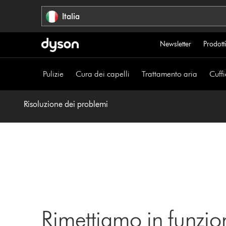
Salta
Italia
navigazione
Newsletter
Prodotti
Pulizie
Cura dei capelli
Trattamento aria
Cuffi
Risoluzione dei problemi
Rimettiamo in funzio