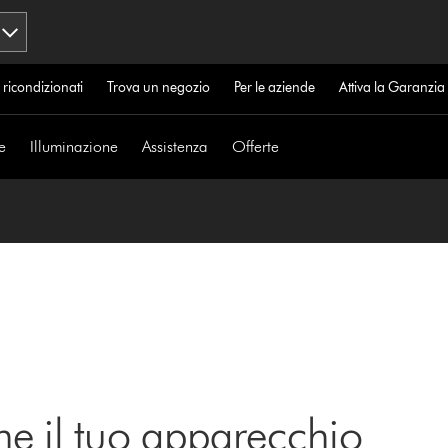
 ricondizionati
Trova un negozio
Per le aziende
Attiva la Garanzi
e
Illuminazione
Assistenza
Offerte
ne il tuo apparecchio