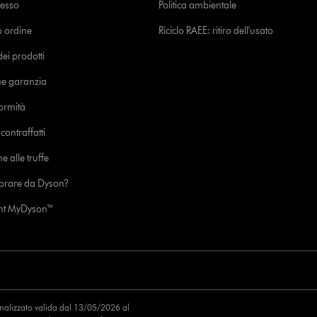
cesso
Politica ambientale
uo ordine
Riciclo RAEE: ritiro dell'usato
i prodotti
ne garanzia
formità
ontraffatti
e alle truffe
prare da Dyson?
unt MyDyson™
finalizzato valida dal 13/05/2026 al