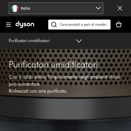
Salta
Italia
navigazione
Il
carrello
Cerca
è
su
vuoto
dyson.it
Purificatori umidificatori
Purificatori umidificatori
Con il caldo estivo, l'inquinamento negli ambienti chiusi
può aumentare.
Rinfrescati con aria purificata.