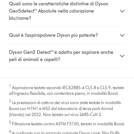
Quali sono le caratteristiche distintive di Dyson
Gen5detect™ Absolute nella colorazione
blu/rame?
Qual è l'aspirapolvere Dyson più potente?
Dyson Gen5 Detect™ è adatto per aspirare anche
peli di animali e capelli?
1
Aspirazione testata secondo IEC62885-4 CL5.8 e CL5.9, testata
all'ingresso flessibile, con contenitore pieno, in modalità Boost.
2
Le prestazioni di cattura dei virus sono state testate in modalità
Boost con H1N1 e MS2 dal laboratorio di terze parti Airmid
(Irlanda) nel 2022. Non testato sul virus SARS-CoV-2.
3
Filtrazione testata contro ASTM F3150, testato in modalità Boost.
4
A confronto con la spazzola originale Dyson Laser Slim Fluffy.