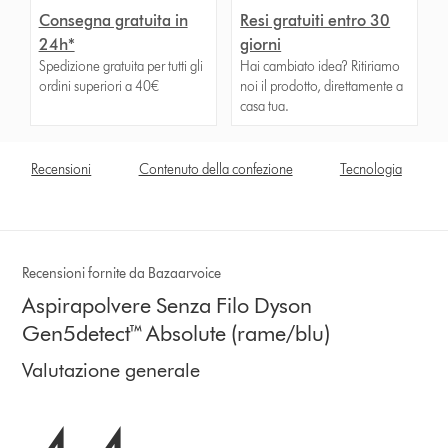
Consegna gratuita in
Resi gratuiti entro 30
24h*
giorni
Spedizione gratuita per tutti gli
Hai cambiato idea? Ritiriamo
ordini superiori a 40€
noi il prodotto, direttamente a
casa tua.
Recensioni
Contenuto della confezione
Tecnologia
Recensioni fornite da Bazaarvoice
Aspirapolvere Senza Filo Dyson
Gen5detect™ Absolute (rame/blu)
Valutazione generale
4.4 stelle su 5 da 7130 Ratings