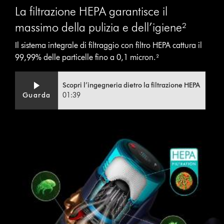
La filtrazione HEPA garantisce il
massimo della pulizia e dell’igiene²
Il sistema integrale di filtraggio con filtro HEPA cattura il
99,99% delle particelle fino a 0,1 micron.²
Video
Apri
Scopri l’ingegneria dietro la filtrazione HEPA
Transcript
trascrizione
Guarda
01:39
video