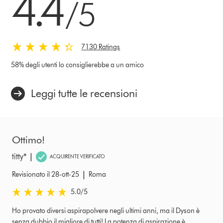
4.4
/5
7130 Ratings
58% degli utenti lo consiglierebbe a un amico
Leggi tutte le recensioni
Ottimo!
|
titty*
ACQUIRENTE VERIFICATO
|
Revisionato il 28-ott-25
Roma
5.0 stelle su 5 da Revisionato il 28-ott-25 Ratings
5.0
/5
Ho provato diversi aspirapolvere negli ultimi anni, ma il Dyson è
senza dubbio il migliore di tutti! La potenza di aspirazione è