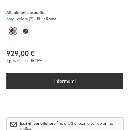
Attualmente esaurito
Scegli colore (2) -
Blu / Rame
O
p
t
929,00 €
i
Il prezzo include l’IVA
o
Informami
n
s
Iscriviti per ottenere
fino al 5% di sconto sul tuo primo
ordine.