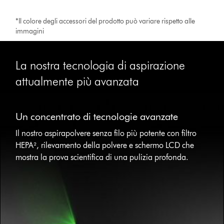
*Il colore degli accessori del prodotto può variare rispetto alle
immagini
La nostra tecnologia di aspirazione
attualmente più avanzata
This
is
Un concentrato di tecnologie avanzate
a
carousel
Il nostro aspirapolvere senza filo più potente con filtro
with
HEPA², rilevamento della polvere e schermo LCD che
slides.
mostra la prova scientifica di una pulizia profonda.
Use
Next
and
Previous
buttons
to
navigate,