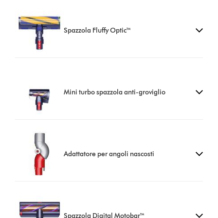
Spazzola Fluffy Optic™
Mini turbo spazzola anti-groviglio
Adattatore per angoli nascosti
Spazzola Digital Motobar™