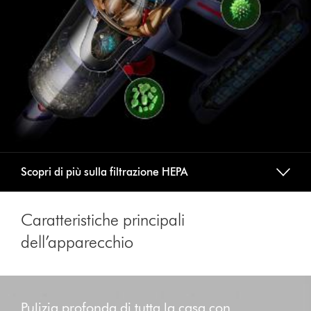
Scopri di più sulla filtrazione HEPA
Caratteristiche principali
dell’apparecchio
This
is
Pulizia profonda di tutta la casa con
a