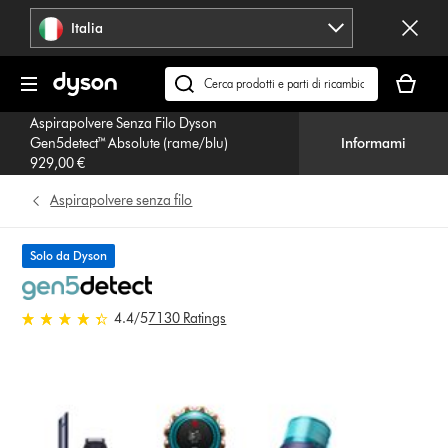
Salta
Italia
navigazione
Il
carrello
Cerca
è
su
Aspirapolvere Senza Filo Dyson
vuoto
dyson.it
Gen5detect™ Absolute (rame/blu)
Informami
929,00 €
Aspirapolvere senza filo
Solo da Dyson
4.4 stelle su 5 da 7130 Ratings
4.4
/5
7130 Ratings