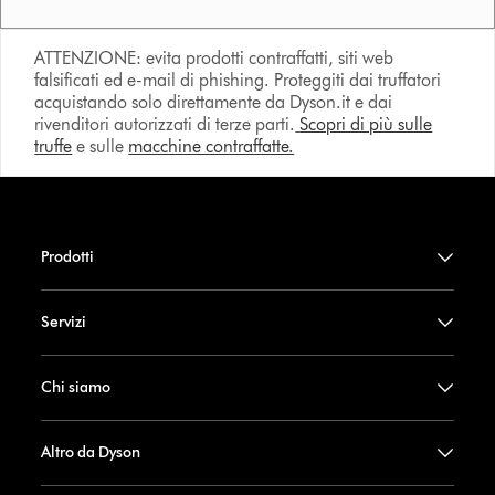
ATTENZIONE: evita prodotti contraffatti, siti web
falsificati ed e-mail di phishing. Proteggiti dai truffatori
acquistando solo direttamente da Dyson.it e dai
rivenditori autorizzati di terze parti.
Scopri di più sulle
truffe
e sulle
macchine contraffatte.
Prodotti
Servizi
Chi siamo
Altro da Dyson