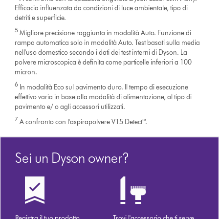
Efficacia influenzata da condizioni di luce ambientale, tipo di
detriti e superficie.
5
Migliore precisione raggiunta in modalità Auto. Funzione di
rampa automatica solo in modalità Auto. Test basati sulla media
nell'uso domestico secondo i dati dei test interni di Dyson. La
polvere microscopica è definita come particelle inferiori a 100
micron.
6
In modalità Eco sul pavimento duro. Il tempo di esecuzione
effettivo varia in base alla modalità di alimentazione, al tipo di
pavimento e/ o agli accessori utilizzati.
7
A confronto con l'aspirapolvere V15 Detect™.
Sei un Dyson owner?
Registra il tuo prodotto
Trovi l'accessorio che ti serve